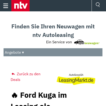
Skip
to
content
Ressorts
Sport
Finden Sie Ihren Neuwagen mit
Börse
Wetter
ntv Autoleasing
TV
Ein Service von
Video
Audio
Angebote ▾
Das Beste
Zurück zu den
Deals
🔥 Ford Kuga im