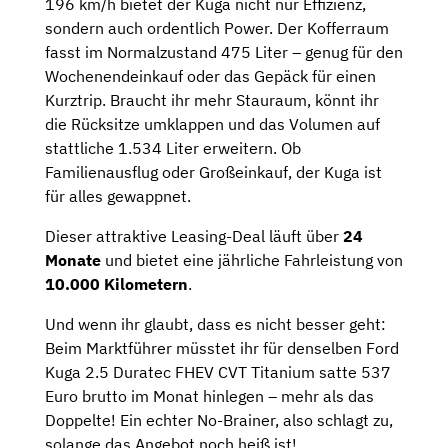
196 km/h bietet der Kuga nicht nur Effizienz,
sondern auch ordentlich Power. Der Kofferraum
fasst im Normalzustand 475 Liter – genug für den
Wochenendeinkauf oder das Gepäck für einen
Kurztrip. Braucht ihr mehr Stauraum, könnt ihr
die Rücksitze umklappen und das Volumen auf
stattliche 1.534 Liter erweitern. Ob
Familienausflug oder Großeinkauf, der Kuga ist
für alles gewappnet.
Dieser attraktive Leasing-Deal läuft über
24
Monate
und bietet eine jährliche Fahrleistung von
10.000 Kilometern
.
Und wenn ihr glaubt, dass es nicht besser geht:
Beim Marktführer müsstet ihr für denselben Ford
Kuga 2.5 Duratec FHEV CVT Titanium satte 537
Euro brutto im Monat hinlegen – mehr als das
Doppelte! Ein echter No-Brainer, also schlagt zu,
solange das Angebot noch heiß ist!