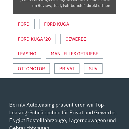
X:
im Review, Test, Fahrbericht“ direkt öffnen
SUV
IM
FORD
FORD KUGA
REVIEW,
TEST,
FAHRBERICHT“
FORD KUGA '20
GEWERBE
VON
YOUTUBE
LEASING
MANUELLES GETRIEBE
ANZEIGEN
OTTOMOTOR
PRIVAT
SUV
Bei ntv Autoleasing präsentieren wir Top-
Leasing-Schnäppchen für Privat und Gewerbe.
Es gibt Bestellfahrzeuge, Lagerneuwagen und
Gebrauchtwagen.