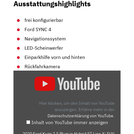
Ausstattungshighlights
frei konfigurierbar
Ford SYNC 4
Navigationssystem
LED-Scheinwerfer
Einparkhilfe vorn und hinten
Rückfahrkamera
„2020
FORD
KUGA
2.5
PLUG-
Hier klicken, um den Inhalt von YouTube
IN
anzuzeigen.
Erfahre mehr in der
Datenschutzerklärung von YouTube
.
HYBRID
Inhalt von YouTube immer anzeigen
ST
LINE
„2020 Ford Kuga 2.5 Plug-in Hybrid ST Line X: SUV