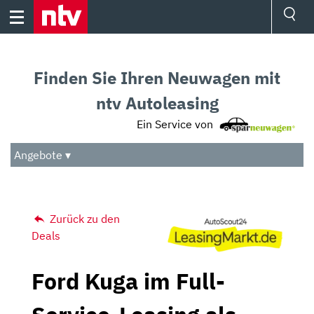
Skip
to
content
Ressorts
Sport
Finden Sie Ihren Neuwagen mit
Börse
Wetter
ntv Autoleasing
TV
Ein Service von
Video
Audio
Angebote ▾
Das Beste
Zurück zu den
Deals
Ford Kuga im Full-