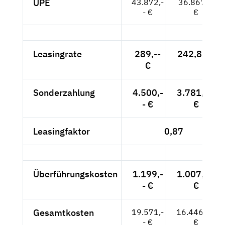
UPE
43.872,-
36.867,--
- €
€
Leasingrate
289,--
242,86 €
€
Sonderzahlung
4.500,-
3.781,51
- €
€
Leasingfaktor
0,87
Überführungskosten
1.199,-
1.007,56
- €
€
Gesamtkosten
19.571,-
16.446,22
- €
€