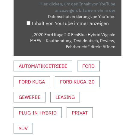
ECOBLUE
Hier klicken, um den Inhalt von YouTube
HYBRID
anzuzeigen.
Erfahre mehr in der
Datenschutzerklärung von YouTube
.
VIGNALE
Inhalt von YouTube immer anzeigen
MHEV
–
„2020 Ford Kuga 2.0 EcoBlue Hybrid Vignale
KAUFBERATUNG,
MHEV – Kaufberatung, Test deutsch, Review,
TEST
Fahrbericht“ direkt öffnen
DEUTSCH,
REVIEW,
AUTOMATIKGETRIEBE
FORD
FAHRBERICHT“
VON
FORD KUGA
FORD KUGA '20
YOUTUBE
ANZEIGEN
GEWERBE
LEASING
PLUG-IN-HYBRID
PRIVAT
SUV