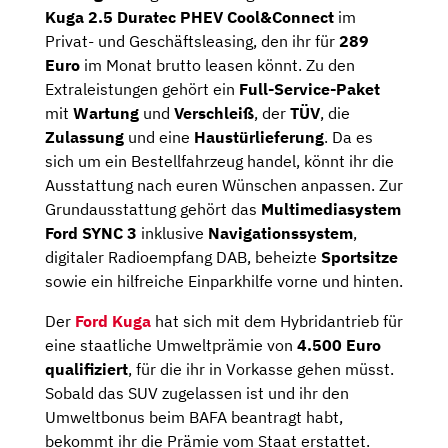
Kuga 2.5 Duratec PHEV Cool&Connect
im
Privat- und Geschäftsleasing, den ihr für
289
Euro
im Monat brutto leasen könnt. Zu den
Extraleistungen gehört ein
Full-Service-Paket
mit
Wartung
und
Verschleiß
, der
TÜV
, die
Zulassung
und eine
Haustürlieferung
. Da es
sich um ein Bestellfahrzeug handel, könnt ihr die
Ausstattung nach euren Wünschen anpassen. Zur
Grundausstattung gehört das
Multimediasystem
Ford SYNC 3
inklusive
Navigationssystem
,
digitaler Radioempfang DAB, beheizte
Sportsitze
sowie ein hilfreiche Einparkhilfe vorne und hinten.
Der
Ford Kuga
hat sich mit dem Hybridantrieb für
eine staatliche Umweltprämie von
4.500 Euro
qualifiziert
, für die ihr in Vorkasse gehen müsst.
Sobald das SUV zugelassen ist und ihr den
Umweltbonus beim BAFA beantragt habt,
bekommt ihr die Prämie vom Staat erstattet.