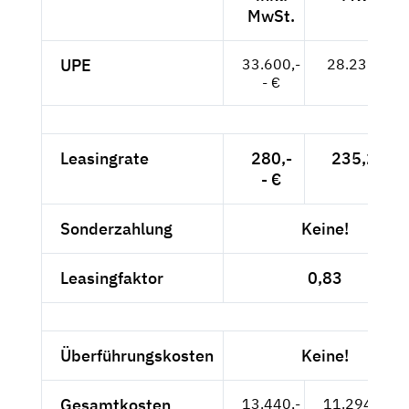
MwSt.
UPE
33.600,-
28.235,-- €
- €
Leasingrate
280,-
235,29 €
- €
Sonderzahlung
Keine!
Leasingfaktor
0,83
Überführungskosten
Keine!
Gesamtkosten
13.440,-
11.294,12 €