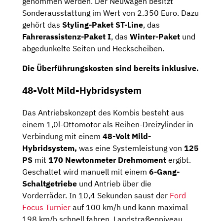
genommen werden. Der Neuwagen besitzt
Sonderausstattung im Wert von 2.350 Euro. Dazu
gehört das
Styling-Paket ST-Line
, das
Fahrerassistenz-Paket I
, das
Winter-Paket
und
abgedunkelte Seiten und Heckscheiben.
Die Überführungskosten sind bereits inklusive.
48-Volt Mild-Hybridsystem
Das Antriebskonzept des Kombis besteht aus
einem 1,0l-Ottomotor als Reihen-Dreizylinder in
Verbindung mit einem
48-Volt Mild-
Hybridsystem,
was eine Systemleistung von
125
PS
mit
170 Newtonmeter Drehmoment
ergibt.
Geschaltet wird manuell mit einem
6-Gang-
Schaltgetriebe
und Antrieb über die
Vorderräder. In 10,4 Sekunden saust der
Ford
Focus Turnier
auf 100 km/h und kann maximal
198 km/h schnell fahren. Landstraßenniveau.