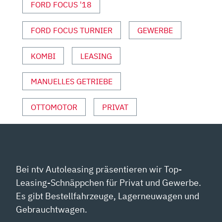
FORD FOCUS '18
SPORT“
VON
YOUTUBE
FORD FOCUS TURNIER
GEWERBE
ANZEIGEN
KOMBI
LEASING
MANUELLES GETRIEBE
OTTOMOTOR
PRIVAT
Bei ntv Autoleasing präsentieren wir Top-
Leasing-Schnäppchen für Privat und Gewerbe.
Es gibt Bestellfahrzeuge, Lagerneuwagen und
Gebrauchtwagen.