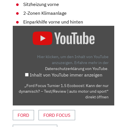
Sitzheizung vorne
2-Zonen Klimaanlage
Einparkhilfe vorne und hinten
„FORD
FOCUS
TURNIER
1.5
ECOBOOST:
Hier klicken, um den Inhalt von YouTube
KANN
anzuzeigen.
Erfahre mehr in der
Datenschutzerklärung von YouTube
.
DER
Inhalt von YouTube immer anzeigen
NUR
DYNAMISCH?
„Ford Focus Turnier 1.5 Ecoboost: Kann der nur
–
dynamisch? – Test/Review | auto motor und sport“
TEST/REVIEW
direkt öffnen
|
AUTO
FORD
FORD FOCUS
MOTOR
UND