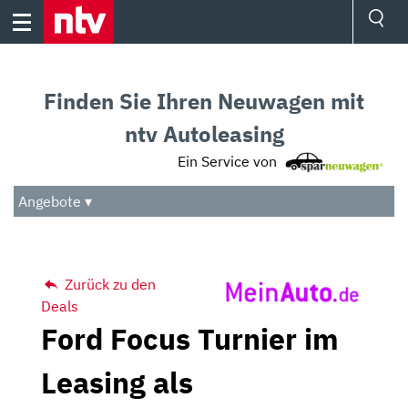
Skip
to
content
Ressorts
Sport
Finden Sie Ihren Neuwagen mit
Börse
Wetter
ntv Autoleasing
TV
Ein Service von
Video
Audio
Angebote ▾
Das Beste
Zurück zu den
Deals
Ford Focus Turnier im
Leasing als