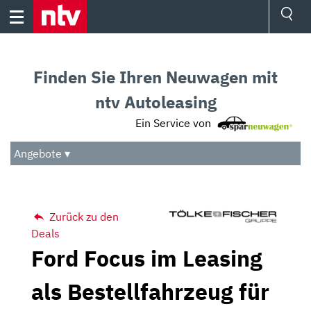
Skip
to
content
Ressorts
Sport
Finden Sie Ihren Neuwagen mit
Börse
Wetter
ntv Autoleasing
TV
Ein Service von
Video
Audio
Angebote ▾
Das Beste
Zurück zu den
Deals
Ford Focus im Leasing
als Bestellfahrzeug für