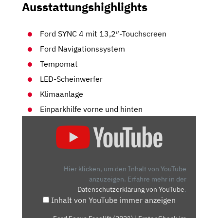
Ausstattungshighlights
Ford SYNC 4 mit 13,2″-Touchscreen
Ford Navigationssystem
Tempomat
LED-Scheinwerfer
Klimaanlage
Einparkhilfe vorne und hinten
„FORD
FOCUS
FACELIFT
(2021)
| ERSTER
Hier klicken, um den Inhalt von YouTube
CHECK
anzuzeigen.
Erfahre mehr in der
Datenschutzerklärung von YouTube
.
IM
Inhalt von YouTube immer anzeigen
FRISCHEN
FOCUS