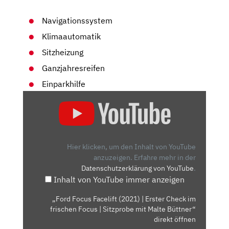
Navigationssystem
Klimaautomatik
Sitzheizung
Ganzjahresreifen
Einparkhilfe
„FORD
FOCUS
FACELIFT
(2021)
| ERSTER
Hier klicken, um den Inhalt von YouTube
CHECK
anzuzeigen.
Erfahre mehr in der
Datenschutzerklärung von YouTube
.
IM
Inhalt von YouTube immer anzeigen
FRISCHEN
FOCUS
„Ford Focus Facelift (2021) | Erster Check im
| SITZPROBE
frischen Focus | Sitzprobe mit Malte Büttner“
MIT
direkt öffnen