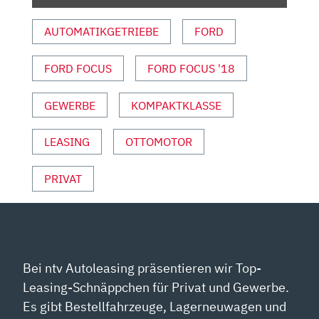
MALTE
BÜTTNER“
AUTOMATIKGETRIEBE
FORD
VON
YOUTUBE
FORD FOCUS
FORD FOCUS '18
ANZEIGEN
GEWERBE
KOMPAKTKLASSE
LEASING
OTTOMOTOR
PRIVAT
Bei ntv Autoleasing präsentieren wir Top-
Leasing-Schnäppchen für Privat und Gewerbe.
Es gibt Bestellfahrzeuge, Lagerneuwagen und