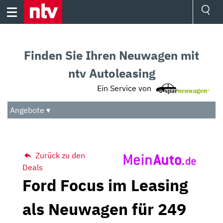
Skip
to
content
Ressorts
Sport
Finden Sie Ihren Neuwagen mit
Börse
Wetter
ntv Autoleasing
TV
Ein Service von
Video
Audio
Angebote ▾
Das Beste
Zurück zu den
Deals
Ford Focus im Leasing
als Neuwagen für 249