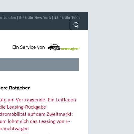
hr London | 5:46 Uhr New York | 18:46 Uhr Tokio
Ein Service von
ere Ratgeber
uto am Vertragsende: Ein Leitfaden
 die Leasing-Rückgabe
ktromobilität auf dem Zweitmarkt:
um lohnt sich das Leasing von E-
rauchtwagen