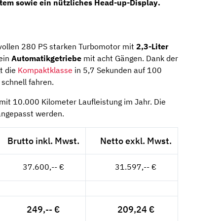
stem
sowie ein nützliches
Head-up-Display
.
tvollen 280 PS starken Turbomotor mit
2,3-Liter
 ein
Automatikgetriebe
mit acht Gängen. Dank der
t die
Kompaktklasse
in 5,7 Sekunden auf 100
schnell fahren.
it 10.000 Kilometer Laufleistung im Jahr. Die
 angepasst werden.
Brutto inkl. Mwst.
Netto exkl. Mwst.
37.600,-- €
31.597,-- €
249,-- €
209,24 €