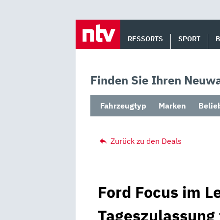
Skip
to
RESSORTS
SPORT
content
Finden Sie Ihren Neuwa
Fahrzeugtyp
Marken
Belie
Zurück zu den Deals
Ford Focus im Le
Tageszulassung 