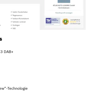
s
C3 DAB+
iew“-Technologie