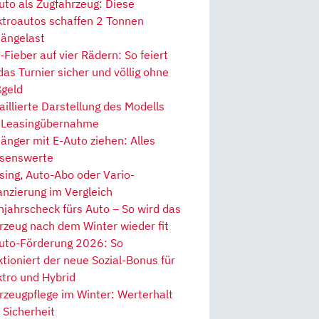
uto als Zugfahrzeug: Diese
ktroautos schaffen 2 Tonnen
ängelast
Fieber auf vier Rädern: So feiert
 das Turnier sicher und völlig ohne
geld
aillierte Darstellung des Modells
 Leasingübernahme
änger mit E-Auto ziehen: Alles
senswerte
sing, Auto-Abo oder Vario-
anzierung im Vergleich
hjahrscheck fürs Auto – So wird das
rzeug nach dem Winter wieder fit
uto-Förderung 2026: So
ktioniert der neue Sozial-Bonus für
ktro und Hybrid
rzeugpflege im Winter: Werterhalt
 Sicherheit