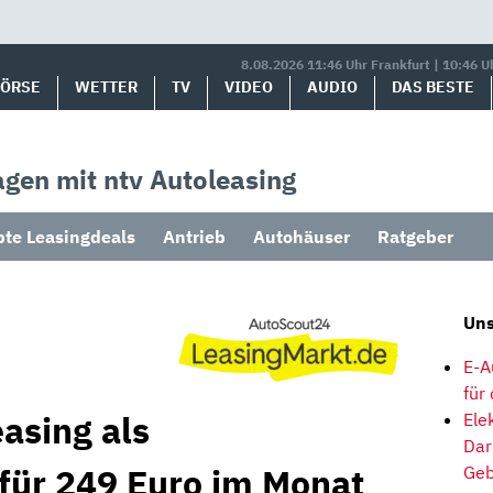
8.08.2026 11:46 Uhr Frankfurt | 10:46 U
BÖRSE
WETTER
TV
VIDEO
AUDIO
DAS BESTE
gen mit ntv Autoleasing
bte Leasingdeals
Antrieb
Autohäuser
Ratgeber
Uns
E-A
für
asing als
Ele
Dar
für 249 Euro im Monat
Geb