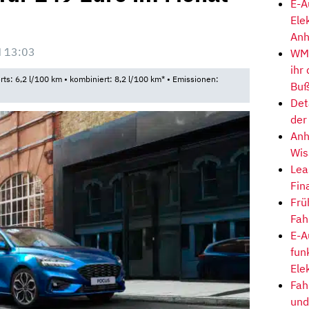
E-A
Ele
Anh
 13:03
WM-
ihr
rts: 6,2 l/100 km • kombiniert: 8,2 l/100 km* • Emissionen:
Buß
Det
der
Anh
Wis
Lea
Fin
Frü
Fah
E-A
fun
Ele
Fah
und