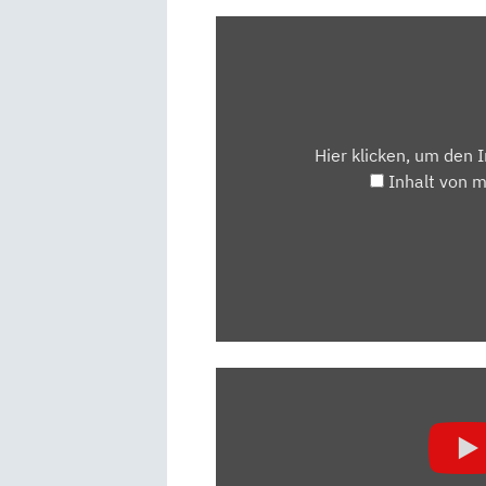
INHALT
VON
MAPS.GOOGLE.DE
ANZEIGEN
Hier klicken, um den 
Inhalt von 
„FORD
FOCUS
(2018):
IST
KÖLN