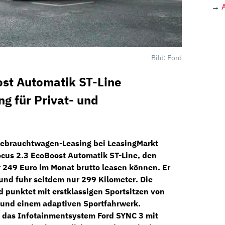
→
Bild: Ford
ost Automatik ST-Line
g für Privat- und
ebrauchtwagen-Leasing bei
LeasingMarkt
ocus 2.3 EcoBoost Automatik ST-Line
, den
r
249 Euro im Monat brutto
leasen können. Er
und fuhr seitdem nur
299 Kilometer
. Die
d punktet mit erstklassigen
Sportsitzen
von
und einem adaptiven
Sportfahrwerk
.
das Infotainmentsystem
Ford SYNC 3
mit