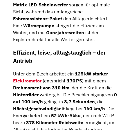
Matrix-LED-Scheinwerfer
sorgen für optimale
Sicht, während das umfangreiche
Fahrerassistenz-Paket
den Alltag erleichtert.
Eine
Wärmepumpe
steigert die Effizienz im
Winter, und mit
Ganzjahresreifen
ist der
Explorer direkt für alle Wetter gerüstet.
Effizient, leise, alltagstauglich – der
Antrieb
Unter dem Blech arbeitet ein
125 kW starker
Elektromotor
(entspricht
170 PS
) mit einem
Drehmoment von 310 Nm
, der die Kraft an die
Hinterräder
weitergibt. Die Beschleunigung von
0
auf 100 km/h
gelingt in
8,7 Sekunden
, die
Höchstgeschwindigkeit
liegt bei
160 km/h
. Die
Energie liefert ein
52 kWh-Akku
, der nach WLTP
bis zu
378 Kilometer Reichweite
ermöglicht, im
Alltag reicht das locker für Pendelstrecken,