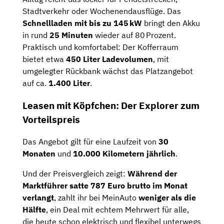
Stadtverkehr oder Wochenendausflüge. Das
Schnellladen mit bis zu 145 kW
bringt den Akku
in rund
25 Minuten
wieder auf 80 Prozent.
Praktisch und komfortabel: Der Kofferraum
bietet etwa
450 Liter Ladevolumen
, mit
umgelegter Rückbank wächst das Platzangebot
auf ca.
1.400 Liter
.
Leasen mit Köpfchen: Der Explorer zum
Vorteilspreis
Das Angebot gilt für eine Laufzeit von
30
Monaten
und
10.000 Kilometern jährlich
.
Und der Preisvergleich zeigt:
Während der
Marktführer satte 787 Euro brutto im Monat
verlangt
, zahlt ihr bei MeinAuto
weniger als die
Hälfte
, ein Deal mit echtem Mehrwert für alle,
die heute schon elektrisch und flexibel unterwegs