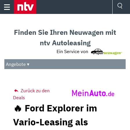
Skip
to
content
Ressorts
Sport
Finden Sie Ihren Neuwagen mit
Börse
Wetter
ntv Autoleasing
TV
Ein Service von
Video
Audio
Angebote ▾
Das Beste
Zurück zu den
Deals
🔥 Ford Explorer im
Vario-Leasing als