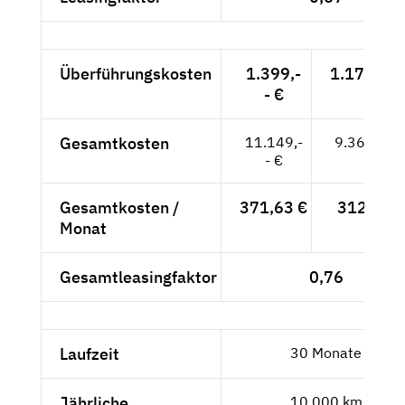
Überführungskosten
1.399,-
1.175,63 
- €
Gesamtkosten
11.149,-
9.368,91 
- €
Gesamtkosten /
371,63 €
312,30 €
Monat
Gesamtleasingfaktor
0,76
Laufzeit
30 Monate
Jährliche
10.000 km