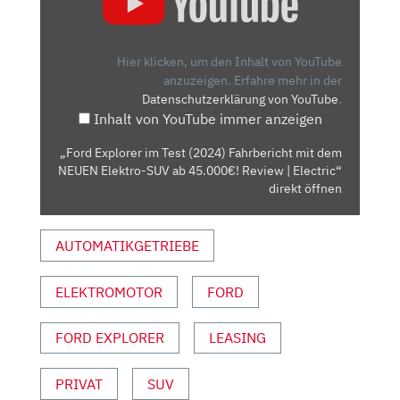
IM
TEST
(2024)
Hier klicken, um den Inhalt von YouTube
FAHRBERICHT
anzuzeigen.
Erfahre mehr in der
Datenschutzerklärung von YouTube
.
MIT
Inhalt von YouTube immer anzeigen
DEM
NEUEN
„Ford Explorer im Test (2024) Fahrbericht mit dem
ELEKTRO-
NEUEN Elektro-SUV ab 45.000€! Review | Electric“
SUV
direkt öffnen
AB
45.000€!
AUTOMATIKGETRIEBE
REVIEW
|
ELEKTROMOTOR
FORD
ELECTRIC“
VON
YOUTUBE
FORD EXPLORER
LEASING
ANZEIGEN
PRIVAT
SUV