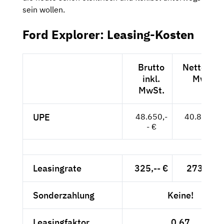
sein wollen.
Ford Explorer: Leasing-Kosten
Brutto
Netto exkl
inkl.
MwSt.
MwSt.
UPE
48.650,-
40.882,-- 
- €
Leasingrate
325,-- €
273,11 €
Sonderzahlung
Keine!
Leasingfaktor
0,67