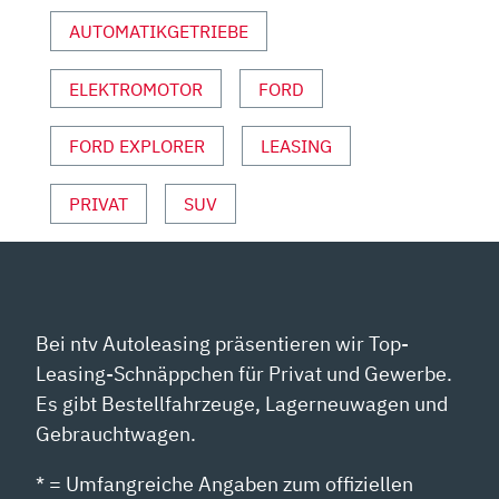
45.000€!
AUTOMATIKGETRIEBE
REVIEW
|
ELEKTROMOTOR
FORD
ELECTRIC“
VON
YOUTUBE
FORD EXPLORER
LEASING
ANZEIGEN
PRIVAT
SUV
Bei ntv Autoleasing präsentieren wir Top-
Leasing-Schnäppchen für Privat und Gewerbe.
Es gibt Bestellfahrzeuge, Lagerneuwagen und
Gebrauchtwagen.
* = Umfangreiche Angaben zum offiziellen