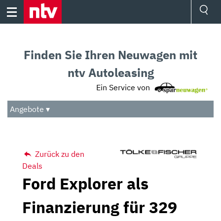
Skip
to
content
Ressorts
Sport
Finden Sie Ihren Neuwagen mit
Börse
Wetter
ntv Autoleasing
TV
Ein Service von
Video
Audio
Angebote ▾
Das Beste
Zurück zu den
Deals
Ford Explorer als
Finanzierung für 329