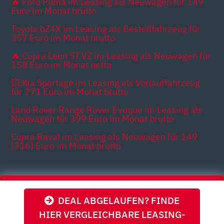
🔥 Ford Puma im Leasing als Neuwagen für 149
Euro im Monat brutto
Toyota bZ4X im Leasing als Bestellfahrzeug für
357 Euro im Monat brutto
🔥 Cupra Leon ST VZ im Leasing als Neuwagen für
158 Euro im Monat netto
💥 Kia Sportage im Leasing als Vorlauffahrzeug
für 271 Euro im Monat brutto
Land Rover Range Rover Evoque im Leasing als
Neuwagen für 399 Euro im Monat brutto
Cupra Raval im Leasing als Neuwagen für 149
[316] Euro im Monat brutto
Themen
DEAL ABGELAUFEN? FINDE
HIER VERGLEICHBARE LEASING-