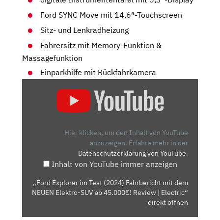
Ford SYNC Move mit 14,6″-Touchscreen
Sitz- und Lenkradheizung
Fahrersitz mit Memory-Funktion &
Massagefunktion
Einparkhilfe mit Rückfahrkamera
„FORD
EXPLORER
IM
TEST
(2024)
Hier klicken, um den Inhalt von YouTube
FAHRBERICHT
anzuzeigen.
Erfahre mehr in der
Datenschutzerklärung von YouTube
.
MIT
Inhalt von YouTube immer anzeigen
DEM
NEUEN
„Ford Explorer im Test (2024) Fahrbericht mit dem
ELEKTRO-
NEUEN Elektro-SUV ab 45.000€! Review | Electric“
SUV
direkt öffnen
AB