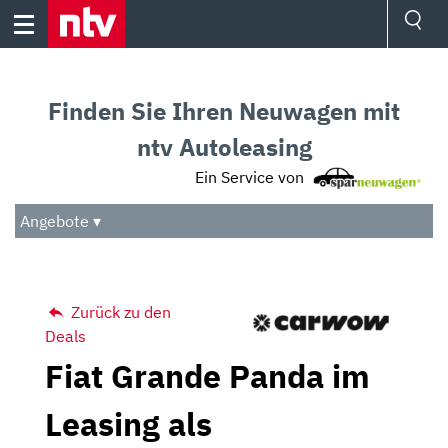
Skip
to
content
Ressorts
Sport
Finden Sie Ihren Neuwagen mit
Börse
Wetter
ntv Autoleasing
TV
Ein Service von
Video
Audio
Angebote ▾
Das Beste
Zurück zu den
Deals
Fiat Grande Panda im
Leasing als