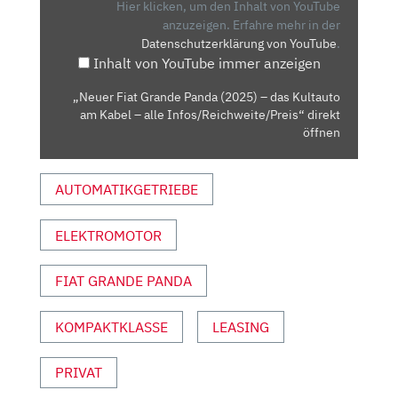
(2025)
Hier klicken, um den Inhalt von YouTube
–
anzuzeigen.
Erfahre mehr in der
Datenschutzerklärung von YouTube
.
DAS
Inhalt von YouTube immer anzeigen
KULTAUTO
AM
„Neuer Fiat Grande Panda (2025) – das Kultauto
KABEL
am Kabel – alle Infos/Reichweite/Preis“ direkt
–
öffnen
ALLE
INFOS/REICHWEITE/PREIS“
AUTOMATIKGETRIEBE
VON
YOUTUBE
ELEKTROMOTOR
ANZEIGEN
FIAT GRANDE PANDA
KOMPAKTKLASSE
LEASING
PRIVAT