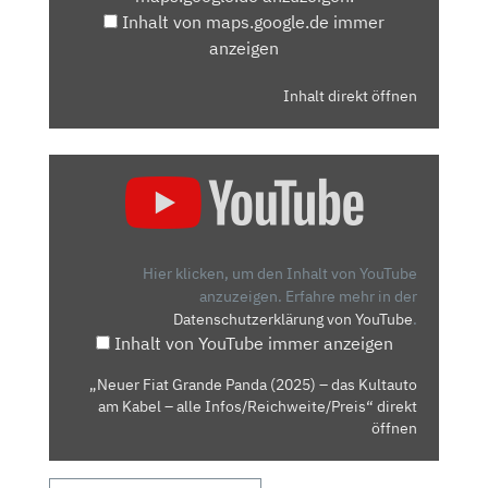
Inhalt von maps.google.de immer
anzeigen
Inhalt direkt öffnen
„NEUER
FIAT
GRANDE
PANDA
(2025)
Hier klicken, um den Inhalt von YouTube
–
anzuzeigen.
Erfahre mehr in der
Datenschutzerklärung von YouTube
.
DAS
Inhalt von YouTube immer anzeigen
KULTAUTO
AM
„Neuer Fiat Grande Panda (2025) – das Kultauto
KABEL
am Kabel – alle Infos/Reichweite/Preis“ direkt
–
öffnen
ALLE
INFOS/REICHWEITE/PREIS“