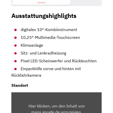
Ausstattungshighlights
digitales 10″-Kombiinstrument
10,25″-Multimedia-Touchscreen
Klimaanlage
Sitz- und Lenkradheizung
Pixel LED-Scheinwerfer und Rückleuchten
Einparkhilfe vorne und hinten mit
Rückfahrkamera
Standort
INHALT
VON
Hier klicken, um den Inhalt von
MAPS.GOOGLE.DE
maps.google.de anzuzeigen.
ANZEIGEN