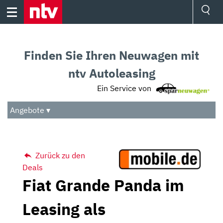
Skip
to
content
Ressorts
Sport
Finden Sie Ihren Neuwagen mit
Börse
Wetter
ntv Autoleasing
TV
Ein Service von
Video
Audio
Angebote ▾
Das Beste
Zurück zu den
Deals
Fiat Grande Panda im
Leasing als