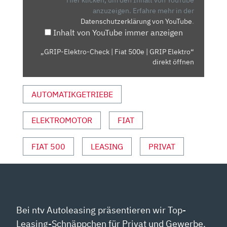
500E
anzuzeigen.
Erfahre mehr in der
Datenschutzerklärung von YouTube
.
|
Inhalt von YouTube immer anzeigen
GRIP
ELEKTRO“
„GRIP-Elektro-Check | Fiat 500e | GRIP Elektro“
VON
direkt öffnen
YOUTUBE
ANZEIGEN
AUTOMATIKGETRIEBE
ELEKTROMOTOR
FIAT
FIAT 500
LEASING
PRIVAT
Bei ntv Autoleasing präsentieren wir Top-
Leasing-Schnäppchen für Privat und Gewerbe.