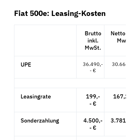
Fiat 500e: Leasing-Kosten
Brutto
Netto exkl.
inkl.
MwSt.
MwSt.
UPE
36.490,-
30.664,-- €
- €
Leasingrate
199,-
167,23 €
- €
Sonderzahlung
4.500,-
3.781,51 €
- €