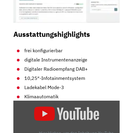
Ausstattungshighlights
frei konfigurierbar
digitale Instrumentenanzeige
Digitaler Radioempfang DAB+
10,25″-Infotainmentsystem
Ladekabel Mode-3
Klimaautomatik
„GRIP-
ELEKTRO-
CHECK
|
FIAT
Hier klicken, um den Inhalt von YouTube