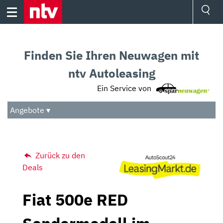
Skip
to
content
Ressorts
Sport
Finden Sie Ihren Neuwagen mit
Börse
Wetter
ntv Autoleasing
TV
Ein Service von
Video
Audio
Angebote ▾
Das Beste
Zurück zu den
Deals
Fiat 500e RED