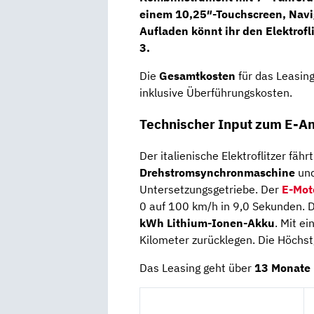
einem
10,25″-Touchscreen, Navi
Aufladen könnt ihr den Elektrof
3.
Die
Gesamtkosten
für das Leasin
inklusive Überführungskosten.
Technischer Input zum E-An
Der italienische Elektroflitzer fäh
Drehstromsynchronmaschine
und
Untersetzungsgetriebe. Der
E-Mot
0 auf 100 km/h in 9,0 Sekunden. 
kWh Lithium-Ionen-Akku
. Mit e
Kilometer zurücklegen. Die Höchst
Das Leasing geht über
13 Monate