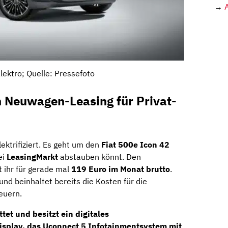
→
lektro; Quelle: Pressefoto
h Neuwagen-Leasing für Privat-
lektrifiziert. Es geht um den
Fiat 500e Icon 42
ei
LeasingMarkt
abstauben könnt. Den
 ihr für gerade mal
119 Euro im Monat brutto
.
nd beinhaltet bereits die Kosten für die
euern.
ttet und besitzt ein
digitales
isplay,
das
Uconnect 5
Infotainmentsystem
mit