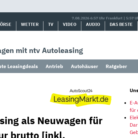
7.08.2026 6:57 Uhr Frankfurt | 5:57 U
BÖRSE
WETTER
TV
VIDEO
AUDIO
DAS BESTE
gen mit ntv Autoleasing
bte Leasingdeals
Antrieb
Autohäuser
Ratgeber
Uns
E-A
für
asing als Neuwagen für
Ele
Dar
r brutto [inkl.
Geb