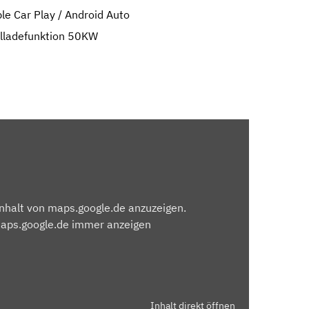
le Car Play / Android Auto
llladefunktion 50KW
Inhalt von maps.google.de anzuzeigen.
maps.google.de immer anzeigen
Inhalt direkt öffnen