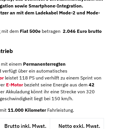
gation
sowie
Smartphone-Integration
.
litzer an mit dem Ladekabel Mode-2 und Mode-
g mit dem
Fiat 500e
betragen
2.046 Euro brutto
trieb
rt mit einem
Permanenterregten
 verfügt über ein automatisches
or
leistet 118 PS und verhilft zu einem Sprint von
Der
E-Motor
bezieht seine Energie aus dem
42
iner Akkuladung könnt ihr eine Strecke von 320
geschwindigkeit liegt bei 150 km/h.
mit
11.000 Kilometer
Fahrleistung.
Brutto inkl. Mwst.
Netto exkl. Mwst.