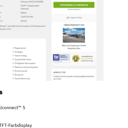
s
Uconnect™ 5
TFT-Farbdisplay