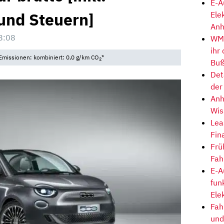
E-A
und Steuern]
Ele
Anh
8:08
WM-
ihr
Emissionen: kombiniert: 0,0 g/km CO
*
2
Buß
Det
der
Anh
Wis
Lea
Fin
Frü
Fah
E-A
fun
Ele
Fah
und