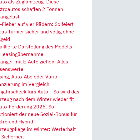
uto als Zugfahrzeug: Diese
ktroautos schaffen 2 Tonnen
ängelast
Fieber auf vier Rädern: So feiert
 das Turnier sicher und völlig ohne
geld
aillierte Darstellung des Modells
 Leasingübernahme
änger mit E-Auto ziehen: Alles
senswerte
sing, Auto-Abo oder Vario-
anzierung im Vergleich
hjahrscheck fürs Auto – So wird das
rzeug nach dem Winter wieder fit
uto-Förderung 2026: So
ktioniert der neue Sozial-Bonus für
ktro und Hybrid
rzeugpflege im Winter: Werterhalt
 Sicherheit