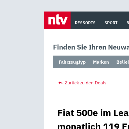
Skip
to
RESSORTS
SPORT
content
Finden Sie Ihren Neuwa
Fahrzeugtyp
Marken
Belie
Zurück zu den Deals
Fiat 500e im Le
monatlich 119 Eu