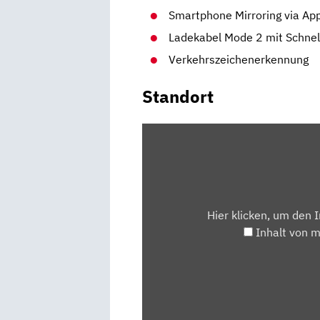
Smartphone Mirroring via App
Ladekabel Mode 2 mit Schne
Verkehrszeichenerkennung
Standort
INHALT
VON
MAPS.GOOGLE.DE
ANZEIGEN
Hier klicken, um den 
Inhalt von 