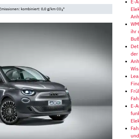
E-A
Ele
Emissionen: kombiniert: 0,0 g/km CO
*
2
Anh
WM-
ihr
Buß
Det
der
Anh
Wis
Lea
Fin
Frü
Fah
E-A
fun
Ele
Fah
und