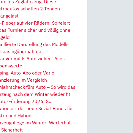
uto als Zugfahrzeug: Diese
ktroautos schaffen 2 Tonnen
ängelast
Fieber auf vier Rädern: So feiert
 das Turnier sicher und völlig ohne
geld
aillierte Darstellung des Modells
 Leasingübernahme
änger mit E-Auto ziehen: Alles
senswerte
sing, Auto-Abo oder Vario-
anzierung im Vergleich
hjahrscheck fürs Auto – So wird das
rzeug nach dem Winter wieder fit
uto-Förderung 2026: So
ktioniert der neue Sozial-Bonus für
ktro und Hybrid
rzeugpflege im Winter: Werterhalt
 Sicherheit