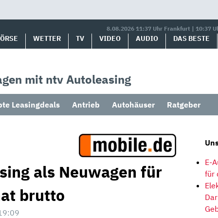
8.08.2026 11:37 Uhr Frankfurt | 10:37 U
BÖRSE
WETTER
TV
VIDEO
AUDIO
DAS BESTE
gen mit ntv Autoleasing
bte Leasingdeals
Antrieb
Autohäuser
Ratgeber
Uns
E-A
asing als Neuwagen für
für
Ele
at brutto
Dar
Geb
19:09