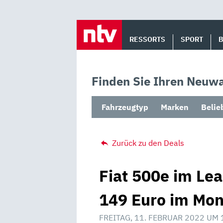
Skip
to
RESSORTS
SPORT
content
Finden Sie Ihren Neuwa
Fahrzeugtyp
Marken
Belie
Zurück zu den Deals
Fiat 500e im Le
149 Euro im Mon
FREITAG, 11. FEBRUAR 2022 UM 