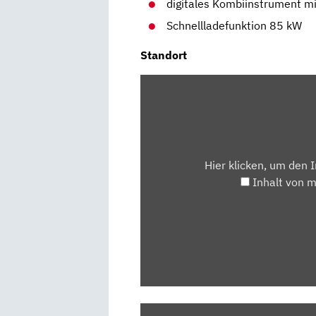
digitales Kombiinstrument mi
Schnellladefunktion 85 kW
Standort
INHALT
VON
MAPS.GOOGLE.DE
ANZEIGEN
Hier klicken, um den 
Inhalt von 
„TOP