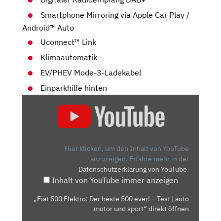
Smartphone Mirroring via Apple Car Play /
Android™ Auto
Uconnect™ Link
Klimaautomatik
EV/PHEV Mode-3-Ladekabel
Einparkhilfe hinten
„FIAT
500
ELEKTRO:
DER
BESTE
Hier klicken, um den Inhalt von YouTube
500
anzuzeigen.
Erfahre mehr in der
Datenschutzerklärung von YouTube
.
EVER!
Inhalt von YouTube immer anzeigen
–
TEST
„Fiat 500 Elektro: Der beste 500 ever! – Test | auto
|
motor und sport“ direkt öffnen
AUTO