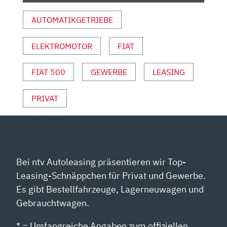
MOTOR
AUTOMATIKGETRIEBE
UND
SPORT“
VON
ELEKTROMOTOR
FIAT
YOUTUBE
ANZEIGEN
FIAT 500
GEWERBE
LEASING
PRIVAT
Bei ntv Autoleasing präsentieren wir Top-
Leasing-Schnäppchen für Privat und Gewerbe.
Es gibt Bestellfahrzeuge, Lagerneuwagen und
Gebrauchtwagen.
* = Umfangreiche Angaben zum offiziellen