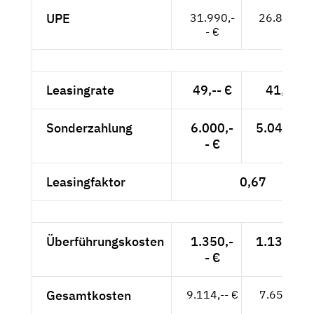
UPE
31.990,-
26.882,-- 
- €
Leasingrate
49,-- €
41,18 €
Sonderzahlung
6.000,-
5.042,02 
- €
Leasingfaktor
0,67
Überführungskosten
1.350,-
1.134,45 
- €
Gesamtkosten
9.114,-- €
7.658,82 