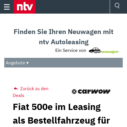
Skip
to
content
Ressorts
Sport
Finden Sie Ihren Neuwagen mit
Börse
Wetter
ntv Autoleasing
TV
Ein Service von
Video
Audio
Angebote ▾
Das Beste
Zurück zu den
Deals
Fiat 500e im Leasing
als Bestellfahrzeug für