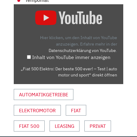
Tempomat
„FIAT
500
ELEKTRO:
DER
BESTE
Hier klicken, um den Inhalt von YouTube
500
anzuzeigen.
Erfahre mehr in der
Datenschutzerklärung von YouTube
.
EVER!
Inhalt von YouTube immer anzeigen
–
TEST
„Fiat 500 Elektro: Der beste 500 ever! – Test | auto
|
motor und sport“ direkt öffnen
AUTO
MOTOR
AUTOMATIKGETRIEBE
UND
SPORT“
VON
ELEKTROMOTOR
FIAT
YOUTUBE
ANZEIGEN
FIAT 500
LEASING
PRIVAT