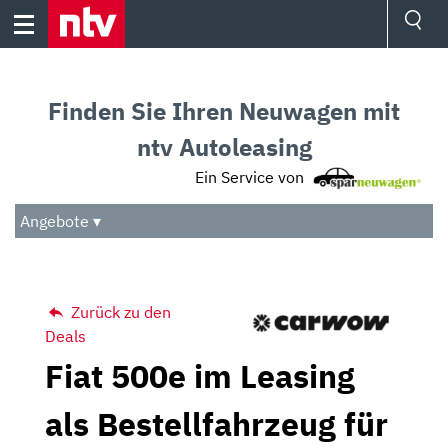
Skip
to
content
Ressorts
Sport
Finden Sie Ihren Neuwagen mit
Börse
Wetter
ntv Autoleasing
TV
Ein Service von
Video
Audio
Angebote ▾
Das Beste
Zurück zu den
Deals
Fiat 500e im Leasing
als Bestellfahrzeug für