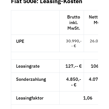
Fiat 500e: Leasing-Kosten
Brutto
Netto exkl
inkl.
MwSt.
MwSt.
UPE
30.990,-
26.042,-- 
- €
Leasingrate
127,-- €
106,72 €
Sonderzahlung
4.850,-
4.075,63 
- €
Leasingfaktor
1,06