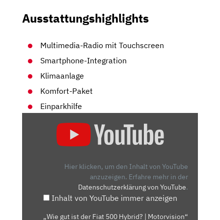
Ausstattungshighlights
Multimedia-Radio mit Touchscreen
Smartphone-Integration
Klimaanlage
Komfort-Paket
Einparkhilfe
„WIE
GUT
IST
DER
FIAT
Hier klicken, um den Inhalt von YouTube
500
anzuzeigen.
Erfahre mehr in der
Datenschutzerklärung von YouTube
.
HYBRID?
Inhalt von YouTube immer anzeigen
|
MOTORVISION“
„Wie gut ist der Fiat 500 Hybrid? | Motorvision“