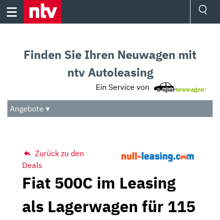
Skip
to
content
Ressorts
Sport
Finden Sie Ihren Neuwagen mit
Börse
Wetter
ntv Autoleasing
TV
Ein Service von
Video
Audio
Angebote ▾
Das Beste
Zurück zu den
Deals
Fiat 500C im Leasing
als Lagerwagen für 115