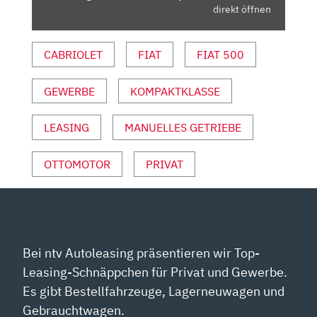
VON
direkt öffnen
YOUTUBE
ANZEIGEN
CABRIOLET
FIAT
FIAT 500
GEWERBE
KOMPAKTKLASSE
LEASING
MANUELLES GETRIEBE
OTTOMOTOR
PRIVAT
Bei ntv Autoleasing präsentieren wir Top-
Leasing-Schnäppchen für Privat und Gewerbe.
Es gibt Bestellfahrzeuge, Lagerneuwagen und
Gebrauchtwagen.