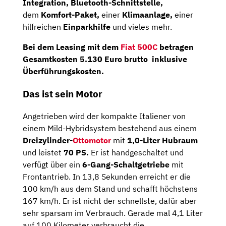
Integration,
Bluetooth-Schnittstelle,
dem
Komfort-Paket,
einer
Klimaanlage,
einer
hilfreichen
Einparkhilfe
und vieles mehr.
Bei dem Leasing mit dem
Fiat 500C
betragen
Gesamtkosten
5.130 Euro brutto
inklusive
Überführungskosten.
Das ist sein Motor
Angetrieben wird der kompakte Italiener von
einem Mild-Hybridsystem bestehend aus einem
Dreizylinder-
Ottomotor
mit
1,0-Liter
Hubraum
und leistet
70 PS.
Er ist handgeschaltet und
verfügt über ein
6-Gang-Schaltgetriebe
mit
Frontantrieb. In 13,8 Sekunden erreicht er die
100 km/h aus dem Stand und schafft höchstens
167 km/h. Er ist nicht der schnellste, dafür aber
sehr sparsam im Verbrauch. Gerade mal 4,1 Liter
auf 100 Kilometer verbraucht die