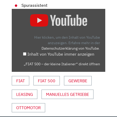
Spurassistent
„FIAT
500
–
DER
KLEINE
Hier klicken, um den Inhalt von YouTube
ITALIENER“
anzuzeigen.
Erfahre mehr in der
Datenschutzerklärung von YouTube
.
VON
Inhalt von YouTube immer anzeigen
YOUTUBE
ANZEIGEN
„FIAT 500 – der kleine Italiener“ direkt öffnen
FIAT
FIAT 500
GEWERBE
LEASING
MANUELLES GETRIEBE
OTTOMOTOR