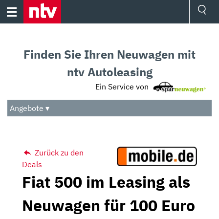
Skip
to
content
Ressorts
Sport
Finden Sie Ihren Neuwagen mit
Börse
Wetter
ntv Autoleasing
TV
Ein Service von
Video
Audio
Angebote ▾
Das Beste
Zurück zu den
Deals
Fiat 500 im Leasing als
Neuwagen für 100 Euro