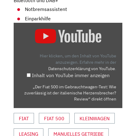
Bluetooth und DAB+
Notbremsassistent
Einparkhilfe
„DER
FIAT
500
IM
GEBRAUCHTWAGEN-
Hier klicken, um den Inhalt von YouTube
TEST:
anzuzeigen.
Erfahre mehr in der
Datenschutzerklärung von YouTube
.
WIE
Inhalt von YouTube immer anzeigen
ZUVERLÄSSIG
IST
„Der Fiat 500 im Gebrauchtwagen-Test: Wie
DER
zuverlässig ist der italienische Herzensbrecher?
ITALIENISCHE
Review“ direkt öffnen
HERZENSBRECHER?
REVIEW“
FIAT
FIAT 500
KLEINWAGEN
VON
YOUTUBE
LEASING
MANUELLES GETRIEBE
ANZEIGEN