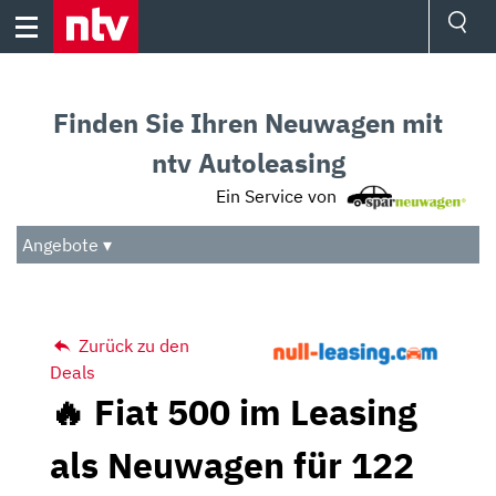
Skip
to
content
Ressorts
Sport
Finden Sie Ihren Neuwagen mit
Börse
Wetter
ntv Autoleasing
TV
Ein Service von
Video
Audio
Angebote ▾
Das Beste
Zurück zu den
Deals
🔥 Fiat 500 im Leasing
als Neuwagen für 122