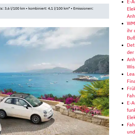
E-A
Ele
ts: 3,6 l/100 km • kombiniert: 4,1 l/100 km* • Emissionen:
Anh
WM-
ihr
Buß
Det
der
Anh
Wis
Lea
Fin
Frü
Fah
E-A
fun
Ele
Fah
und