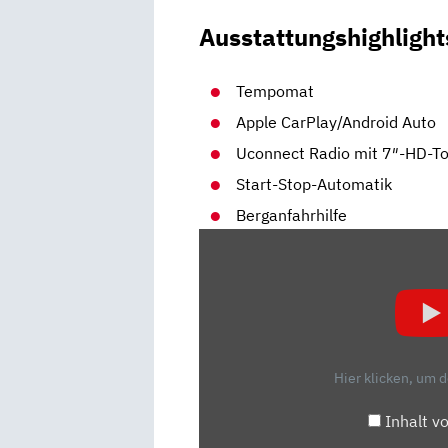
Ausstattungshighlight
Tempomat
Apple CarPlay/Android Auto
Uconnect Radio mit 7″-HD-T
Start-Stop-Automatik
Berganfahrhilfe
„FIAT
500
–
DER
KLEINE
ITALIENER“
Hier klicken, um 
VON
YOUTUBE
Inhalt v
ANZEIGEN