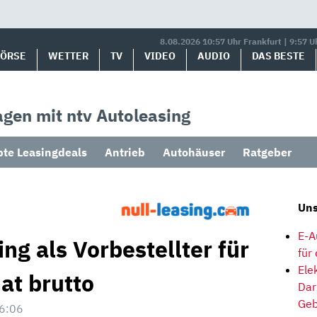
8.08.2026 10:57 Uhr Frankfurt | 9:57 U
BÖRSE
WETTER
TV
VIDEO
AUDIO
DAS BESTE
gen mit ntv Autoleasing
bte Leasingdeals
Antrieb
Autohäuser
Ratgeber
Uns
E-A
ing als Vorbestellter für
für
Ele
at brutto
Dar
Geb
6:06