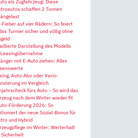
uto als Zugfahrzeug: Diese
ktroautos schaffen 2 Tonnen
ängelast
Fieber auf vier Rädern: So feiert
 das Turnier sicher und völlig ohne
geld
aillierte Darstellung des Modells
 Leasingübernahme
änger mit E-Auto ziehen: Alles
senswerte
sing, Auto-Abo oder Vario-
anzierung im Vergleich
hjahrscheck fürs Auto – So wird das
rzeug nach dem Winter wieder fit
uto-Förderung 2026: So
ktioniert der neue Sozial-Bonus für
ktro und Hybrid
rzeugpflege im Winter: Werterhalt
 Sicherheit