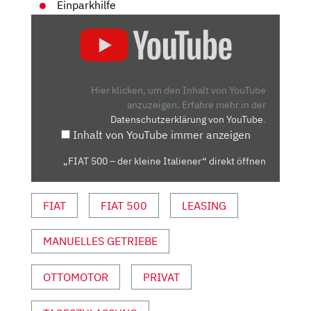
Einparkhilfe
„FIAT
500
–
DER
KLEINE
Hier klicken, um den Inhalt von YouTube
ITALIENER“
anzuzeigen.
Erfahre mehr in der
Datenschutzerklärung von YouTube
.
VON
Inhalt von YouTube immer anzeigen
YOUTUBE
ANZEIGEN
„FIAT 500 – der kleine Italiener“ direkt öffnen
FIAT
FIAT 500
LEASING
MANUELLES GETRIEBE
OTTOMOTOR
PRIVAT