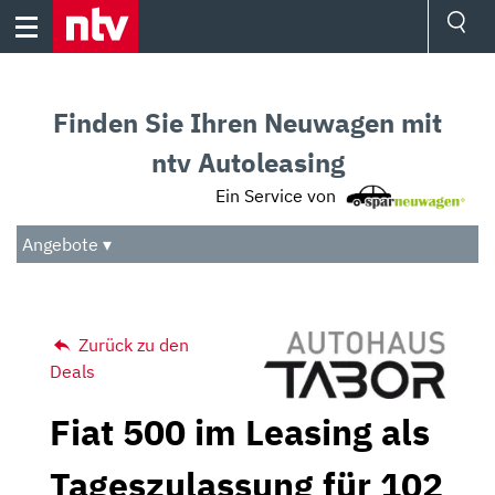
Skip
to
content
Ressorts
Sport
Finden Sie Ihren Neuwagen mit
Börse
Wetter
ntv Autoleasing
TV
Ein Service von
Video
Audio
Angebote ▾
Das Beste
Zurück zu den
Deals
Fiat 500 im Leasing als
Tageszulassung für 102