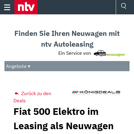
Skip
to
content
Ressorts
Sport
Finden Sie Ihren Neuwagen mit
Börse
Wetter
ntv Autoleasing
TV
Ein Service von
Video
Audio
Angebote ▾
Das Beste
Zurück zu den
Deals
Fiat 500 Elektro im
Leasing als Neuwagen