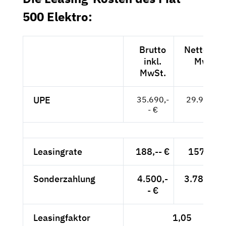
500 Elektro:
Brutto
Netto exkl
inkl.
MwSt.
MwSt.
UPE
35.690,-
29.992,-- 
- €
Leasingrate
188,-- €
157,98 €
Sonderzahlung
4.500,-
3.781,51 
- €
Leasingfaktor
1,05