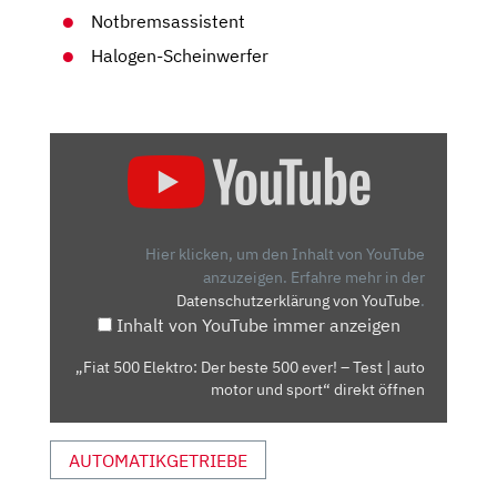
Notbremsassistent
Halogen-Scheinwerfer
„FIAT
500
ELEKTRO:
DER
BESTE
Hier klicken, um den Inhalt von YouTube
500
anzuzeigen.
Erfahre mehr in der
Datenschutzerklärung von YouTube
.
EVER!
Inhalt von YouTube immer anzeigen
–
TEST
„Fiat 500 Elektro: Der beste 500 ever! – Test | auto
|
motor und sport“ direkt öffnen
AUTO
MOTOR
AUTOMATIKGETRIEBE
UND
SPORT“