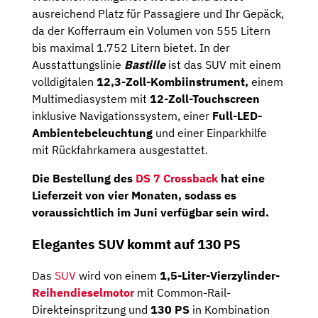
ausreichend Platz für Passagiere und Ihr Gepäck,
da der Kofferraum ein Volumen von 555 Litern
bis maximal 1.752 Litern bietet. In der
Ausstattungslinie
Bastille
ist das SUV mit einem
volldigitalen
12,3-Zoll-Kombiinstrument,
einem
Multimediasystem mit
12-Zoll-Touchscreen
inklusive Navigationssystem, einer
Full-LED-
Ambientebeleuchtung
und einer Einparkhilfe
mit Rückfahrkamera ausgestattet.
Die Bestellung des
DS 7 Crossback
hat eine
Lieferzeit von vier Monaten, sodass es
voraussichtlich im Juni verfügbar sein wird.
Elegantes SUV kommt auf 130 PS
Das
SUV
wird von einem
1,5-Liter-Vierzylinder-
Reihendieselmotor
mit Common-Rail-
Direkteinspritzung und
130 PS
in Kombination