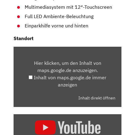
Multimediasystem mit 12″-Touchscreen
Full LED Ambiente-Beleuchtung
Einparkhilfe vorne und hinten
Standort
INHALT
VON
Hier klicken, um den Inhalt von
MAPS.GOOGLE.DE
maps.google.de anzuzeigen.
ANZEIGEN
Inhalt von maps.google.de immer
anzeigen
Inhalt direkt öffnen
„DS
7
FACELIFT