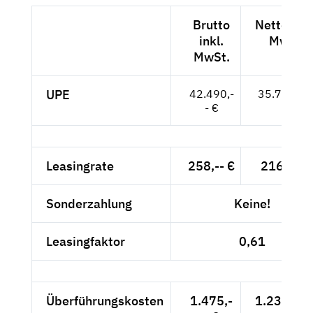
Brutto
Netto exkl
inkl.
MwSt.
MwSt.
UPE
42.490,-
35.706,-- 
- €
Leasingrate
258,-- €
216,81 €
Sonderzahlung
Keine!
Leasingfaktor
0,61
Überführungskosten
1.475,-
1.239,50 