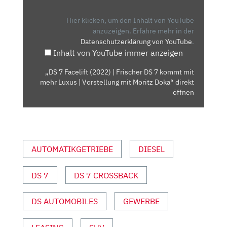
(2022)
|
Hier klicken, um den Inhalt von YouTube
FRISCHER
anzuzeigen.
Erfahre mehr in der
Datenschutzerklärung von YouTube
.
DS
Inhalt von YouTube immer anzeigen
7
KOMMT
„DS 7 Facelift (2022) | Frischer DS 7 kommt mit
MIT
mehr Luxus | Vorstellung mit Moritz Doka“ direkt
MEHR
öffnen
LUXUS
|
VORSTELLUNG
MIT
AUTOMATIKGETRIEBE
DIESEL
MORITZ
DOKA“
DS 7
DS 7 CROSSBACK
VON
YOUTUBE
ANZEIGEN
DS AUTOMOBILES
GEWERBE