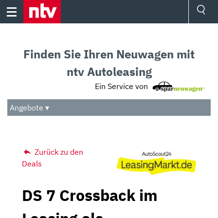
Skip
to
content
Ressorts
Sport
Finden Sie Ihren Neuwagen mit
Börse
Wetter
ntv Autoleasing
TV
Ein Service von
Video
Audio
Angebote ▾
Das Beste
Zurück zu den
Deals
DS 7 Crossback im