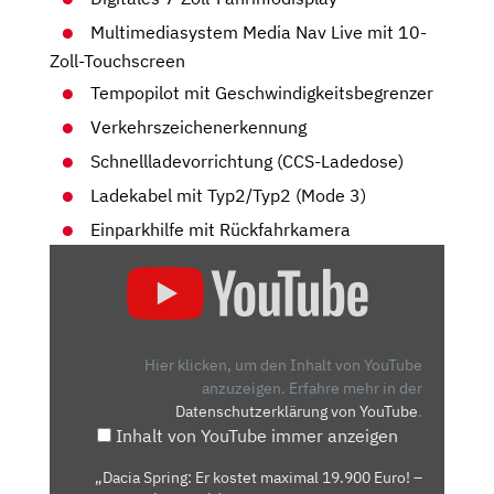
Multimediasystem Media Nav Live mit 10-
Zoll-Touchscreen
Tempopilot mit Geschwindigkeitsbegrenzer
Verkehrszeichenerkennung
Schnellladevorrichtung (CCS-Ladedose)
Ladekabel mit Typ2/Typ2 (Mode 3)
Einparkhilfe mit Rückfahrkamera
„DACIA
SPRING:
ER
KOSTET
MAXIMAL
Hier klicken, um den Inhalt von YouTube
19.900
anzuzeigen.
Erfahre mehr in der
Datenschutzerklärung von YouTube
.
EURO!
Inhalt von YouTube immer anzeigen
–
VORFAHRT
„Dacia Spring: Er kostet maximal 19.900 Euro! –
(REVIEW)