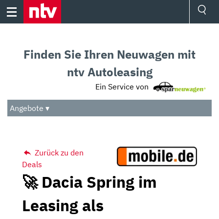
Skip
to
content
Ressorts
Sport
Finden Sie Ihren Neuwagen mit
Börse
Wetter
ntv Autoleasing
TV
Ein Service von
Video
Audio
Angebote ▾
Das Beste
Zurück zu den
Deals
🚀 Dacia Spring im
Leasing als