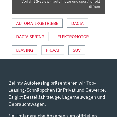
Vorfahrt (Review) | auto motor und sport“ direkt
|
öffnen
AUTO
MOTOR
AUTOMATIKGETRIEBE
DACIA
UND
SPORT“
DACIA SPRING
ELEKTROMOTOR
VON
YOUTUBE
ANZEIGEN
LEASING
PRIVAT
SUV
Bei ntv Autoleasing präsentieren wir Top-
Leasing-Schnäppchen für Privat und Gewerbe.
Es gibt Bestellfahrzeuge, Lagerneuwagen und
Gebrauchtwagen.
* = Umfangreiche Angaben zum offiziellen