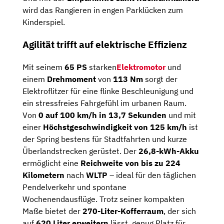
wird das Rangieren in engen Parklücken zum
Kinderspiel.
Agilität trifft auf elektrische Effizienz
Mit seinem
65 PS
starken
Elektromotor
und
einem
Drehmoment
von
113 Nm
sorgt der
Elektroflitzer für eine flinke Beschleunigung und
ein stressfreies Fahrgefühl im urbanen Raum.
Von
0 auf 100 km/h in 13,7 Sekunden
und mit
einer
Höchstgeschwindigkeit von 125 km/h
ist
der Spring bestens für Stadtfahrten und kurze
Überlandstrecken gerüstet. Der
26,8-kWh-Akku
ermöglicht eine
Reichweite von bis zu 224
Kilometern
nach
WLTP
– ideal für den täglichen
Pendelverkehr und spontane
Wochenendausflüge. Trotz seiner kompakten
Maße bietet der
270-Liter-Kofferraum
, der sich
auf
620 Liter erweitern
lässt, genug Platz für