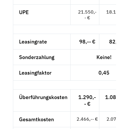
UPE
21.550,-
18.109,-- 
- €
Leasingrate
98,-- €
82,35 €
Sonderzahlung
Keine!
Leasingfaktor
0,45
Überführungskosten
1.290,-
1.084,03 
- €
Gesamtkosten
2.466,-- €
2.072,27 