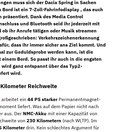
ngen muss sich der Dacia Spring in Sachen
 Bord ist ein
7-Zoll-Fahrinfodisplay
, das euch
ch präsentiert. Dank des
Media Control
schluss und Bluetooth seid ihr jederzeit mit
 ob ihr Anrufe tätigen oder Musik streamen
 großgeschrieben:
Verkehrszeichenerkennung
für, dass ihr immer sicher ans Ziel kommt. Und
al zur Geduldsprobe werden kann, ist die
 einem Bord. So passt ihr auch in die engsten
n wird ganz entspannt über das
Typ2-
efert wird.
0 Kilometer Reichweite
g
arbeitet ein
44 PS starker
Permanentmagnet-
oment liefert. Was auf dem Papier nicht nach
ker aus. Der
NMC-Akku
mit einer Kapazität von
eichweite von
230 Kilometern
(nach WLTP). Im
5 Kilometer
drin. Kein schlechtes Argument für