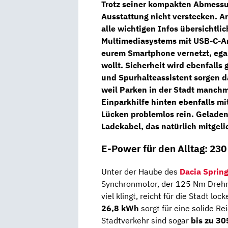
Trotz seiner kompakten Abmessu
Ausstattung nicht verstecken. An
alle wichtigen Infos übersichtli
Multimediasystems
mit USB-C-An
eurem Smartphone vernetzt, egal
wollt. Sicherheit wird ebenfalls
und
Spurhalteassistent
sorgen da
weil Parken in der Stadt manchm
Einparkhilfe hinten
ebenfalls mit
Lücken problemlos rein. Gelade
Ladekabel
, das natürlich mitgeli
E-Power für den Alltag: 23
Unter der Haube des
Dacia Sprin
Synchronmotor, der 125 Nm Drehm
viel klingt, reicht für die Stadt loc
26,8 kWh
sorgt für eine solide R
Stadtverkehr sind sogar
bis zu 30