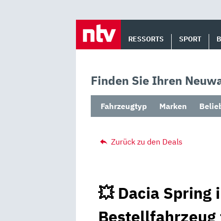
Skip
to
RESSORTS
SPORT
content
Finden Sie Ihren Neuwa
Fahrzeugtyp
Marken
Belie
Zurück zu den Deals
💥 Dacia Spring 
Bestellfahrzeug