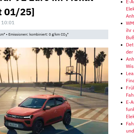
E-A
t 01/25]
Ele
Anh
 10:01
WM-
ihr
km* • Emissionen: kombiniert: 0 g/km CO
*
2
Buß
Det
der
Anh
Wis
Lea
Fin
Frü
Fah
E-A
fun
Ele
Fah
und