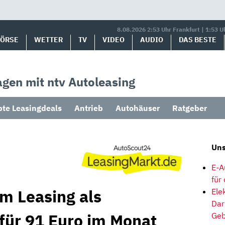
8.08.2026 2:53 Uhr Frankfurt | 1:53 U
BÖRSE
WETTER
TV
VIDEO
AUDIO
DAS BESTE
gen mit ntv Autoleasing
bte Leasingdeals
Antrieb
Autohäuser
Ratgeber
Uns
E-A
für
im Leasing als
Ele
Dar
 für 91 Euro im Monat
Geb