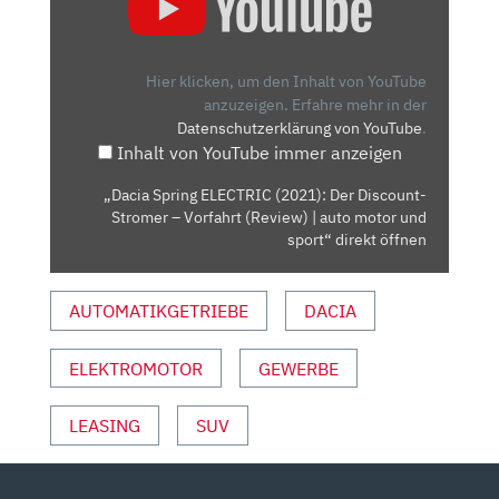
ELECTRIC
(2021):
DER
Hier klicken, um den Inhalt von YouTube
DISCOUNT-
anzuzeigen.
Erfahre mehr in der
Datenschutzerklärung von YouTube
.
STROMER
Inhalt von YouTube immer anzeigen
–
VORFAHRT
„Dacia Spring ELECTRIC (2021): Der Discount-
(REVIEW)
Stromer – Vorfahrt (Review) | auto motor und
|
sport“ direkt öffnen
AUTO
MOTOR
AUTOMATIKGETRIEBE
DACIA
UND
SPORT“
ELEKTROMOTOR
GEWERBE
VON
YOUTUBE
ANZEIGEN
LEASING
SUV