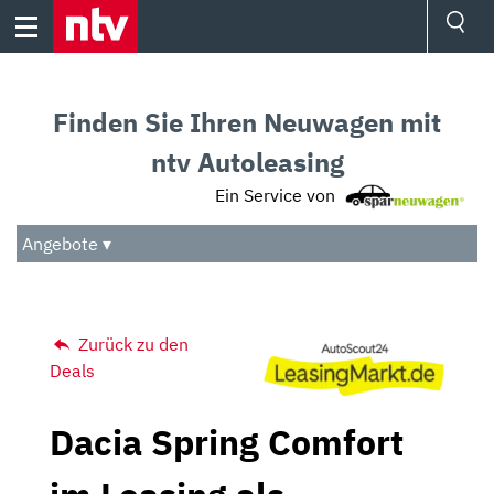
Skip
to
content
Ressorts
Sport
Finden Sie Ihren Neuwagen mit
Börse
Wetter
ntv Autoleasing
TV
Ein Service von
Video
Audio
Angebote ▾
Das Beste
Zurück zu den
Deals
Dacia Spring Comfort