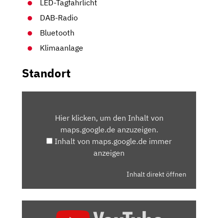
LED-Tagfahrlicht
DAB-Radio
Bluetooth
Klimaanlage
Standort
INHALT
VON
Hier klicken, um den Inhalt von
MAPS.GOOGLE.DE
maps.google.de anzuzeigen.
ANZEIGEN
Inhalt von maps.google.de immer
anzeigen
Inhalt direkt öffnen
„DACIA
SPRING