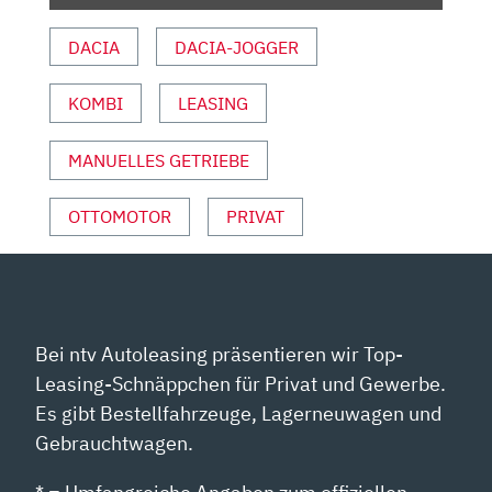
GENUG
AUTO?
DACIA
DACIA-JOGGER
|
MATTHIAS
KOMBI
LEASING
MALMEDIE“
VON
YOUTUBE
MANUELLES GETRIEBE
ANZEIGEN
OTTOMOTOR
PRIVAT
Bei ntv Autoleasing präsentieren wir Top-
Leasing-Schnäppchen für Privat und Gewerbe.
Es gibt Bestellfahrzeuge, Lagerneuwagen und
Gebrauchtwagen.