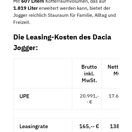
Mit
607 Litern
Kofferraumvolumen, das auf
1.819 Liter
erweitert werden kann, bietet der
Jogger reichlich Stauraum für Familie, Alltag und
Freizeit.
Die Leasing-Kosten des Dacia
Jogger:
Brutto
Netto exkl
inkl.
MwSt.
MwSt.
UPE
20.991,-
17.639,-- 
- €
Leasingrate
165,-- €
138,66 €