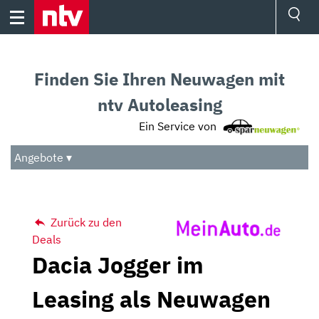
Skip
to
content
Ressorts
Sport
Finden Sie Ihren Neuwagen mit
Börse
Wetter
ntv Autoleasing
TV
Ein Service von
Video
Audio
Angebote ▾
Das Beste
Zurück zu den
Deals
Dacia Jogger im
Leasing als Neuwagen