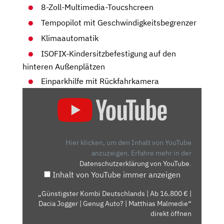
8-Zoll-Multimedia-Toucshcreen
Tempopilot mit Geschwindigkeitsbegrenzer
Klimaautomatik
ISOFIX-Kindersitzbefestigung auf den
hinteren Außenplätzen
Einparkhilfe mit Rückfahrkamera
„GÜNSTIGSTER
KOMBI
DEUTSCHLANDS
|
AB
Hier klicken, um den Inhalt von YouTube
16.800
anzuzeigen.
Erfahre mehr in der
Datenschutzerklärung von YouTube
.
€
Inhalt von YouTube immer anzeigen
|
DACIA
„Günstigster Kombi Deutschlands | Ab 16.800 € |
JOGGER
Dacia Jogger | Genug Auto? | Matthias Malmedie“
|
direkt öffnen