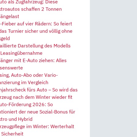
uto als Zugfahrzeug: Diese
ktroautos schaffen 2 Tonnen
ängelast
Fieber auf vier Rädern: So feiert
 das Turnier sicher und völlig ohne
geld
aillierte Darstellung des Modells
 Leasingübernahme
änger mit E-Auto ziehen: Alles
senswerte
sing, Auto-Abo oder Vario-
anzierung im Vergleich
hjahrscheck fürs Auto – So wird das
rzeug nach dem Winter wieder fit
uto-Förderung 2026: So
ktioniert der neue Sozial-Bonus für
ktro und Hybrid
rzeugpflege im Winter: Werterhalt
 Sicherheit