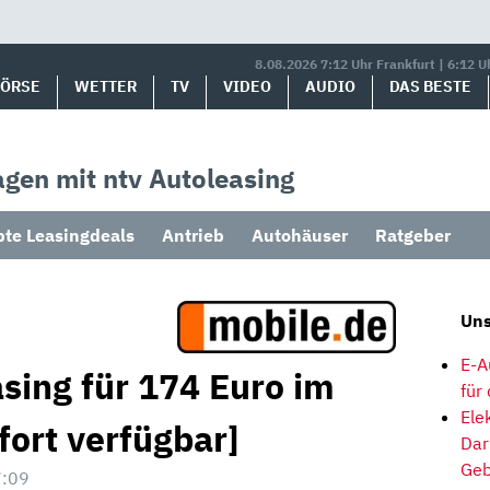
8.08.2026 7:12 Uhr Frankfurt | 6:12 U
BÖRSE
WETTER
TV
VIDEO
AUDIO
DAS BESTE
gen mit ntv Autoleasing
bte Leasingdeals
Antrieb
Autohäuser
Ratgeber
Uns
E-A
sing für 174 Euro im
für
Ele
fort verfügbar]
Dar
Geb
7:09