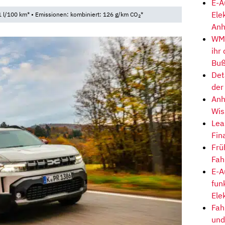
E-A
Ele
 l/100 km* • Emissionen: kombiniert: 126 g/km CO
*
2
Anh
WM-
ihr
Buß
Det
der
Anh
Wis
Lea
Fin
Frü
Fah
E-A
fun
Ele
Fah
und