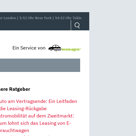
hr London | 1:12 Uhr New York | 14:12 Uhr Tokio
Ein Service von
ere Ratgeber
uto am Vertragsende: Ein Leitfaden
 die Leasing-Rückgabe
ktromobilität auf dem Zweitmarkt:
um lohnt sich das Leasing von E-
rauchtwagen