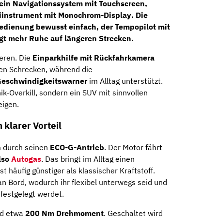
 ein
Navigationssystem mit Touchscreen
,
iinstrument mit Monochrom-Display
. Die
Bedienung bewusst einfach, der
Tempopilot mit
gt mehr Ruhe auf längeren Strecken.
eren. Die
Einparkhilfe mit Rückfahrkamera
en Schrecken, während die
Geschwindigkeitswarner
im Alltag unterstützt.
ik-Overkill, sondern ein SUV mit sinnvollen
eigen.
 klarer Vorteil
m durch seinen
ECO-G-Antrieb
. Der Motor fährt
lso
Autogas
. Das bringt im Alltag einen
t häufig günstiger als klassischer Kraftstoff.
 an Bord, wodurch ihr flexibel unterwegs seid und
t festgelegt werdet.
d etwa
200 Nm Drehmoment
. Geschaltet wird