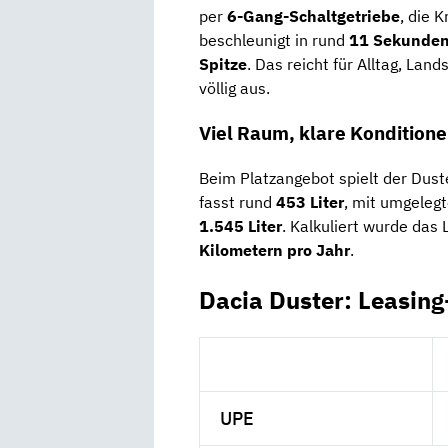
per
6-Gang-Schaltgetriebe
, die 
beschleunigt in rund
11 Sekunde
Spitze
. Das reicht für Alltag, Lan
völlig aus.
Viel Raum, klare Kondition
Beim Platzangebot spielt der Dust
fasst rund
453 Liter
, mit umgeleg
1.545 Liter
. Kalkuliert wurde das
Kilometern pro Jahr
.
Dacia Duster: Leasin
UPE