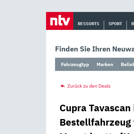
Skip
to
RESSORTS
SPORT
content
Finden Sie Ihren Neuwa
Fahrzeugtyp
Marken
Belie
Zurück zu den Deals
Cupra Tavascan 
Bestellfahrzeug 