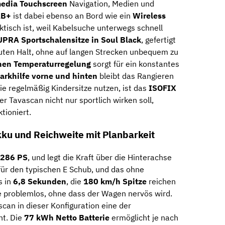
media Touchscreen
Navigation, Medien und
AB+
ist dabei ebenso an Bord wie ein
Wireless
aktisch ist, weil Kabelsuche unterwegs schnell
UPRA Sportschalensitze in Soul Black
, gefertigt
 guten Halt, ohne auf langen Strecken unbequem zu
onen Temperaturregelung
sorgt für ein konstantes
arkhilfe vorne und hinten
bleibt das Rangieren
die regelmäßig Kindersitze nutzen, ist das
ISOFIX
er Tavascan nicht nur sportlich wirken soll,
tioniert.
ku und Reichweite mit Planbarkeit
286 PS
, und legt die Kraft über die Hinterachse
ür den typischen E Schub, und das ohne
s in
6,8 Sekunden
, die
180 km/h Spitze
reichen
 problemlos, ohne dass der Wagen nervös wird.
scan in dieser Konfiguration eine der
nt. Die
77 kWh Netto Batterie
ermöglicht je nach