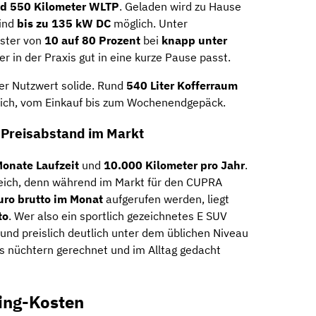
nd 550 Kilometer WLTP
. Geladen wird zu Hause
sind
bis zu 135 kW DC
möglich. Unter
nster von
10 auf 80 Prozent
bei
knapp unter
der in der Praxis gut in eine kurze Pause passt.
 der Nutzwert solide. Rund
540 Liter Kofferraum
lich, vom Einkauf bis zum Wochenendgepäck.
 Preisabstand im Markt
onate Laufzeit
und
10.000 Kilometer pro Jahr
.
eich, denn während im Markt für den CUPRA
uro brutto im Monat
aufgerufen werden, liegt
to
. Wer also ein sportlich gezeichnetes E SUV
t und preislich deutlich unter dem üblichen Niveau
as nüchtern gerechnet und im Alltag gedacht
ing-Kosten