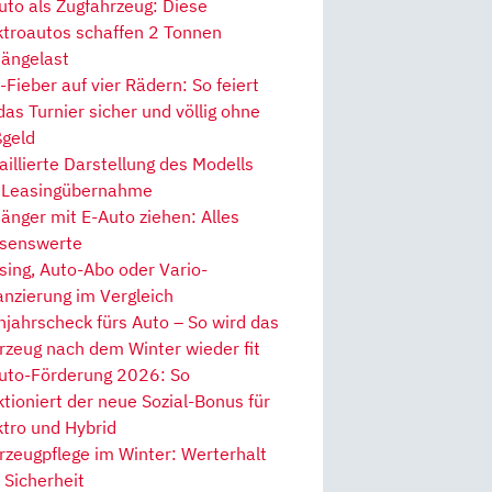
uto als Zugfahrzeug: Diese
ktroautos schaffen 2 Tonnen
ängelast
Fieber auf vier Rädern: So feiert
 das Turnier sicher und völlig ohne
geld
aillierte Darstellung des Modells
 Leasingübernahme
änger mit E-Auto ziehen: Alles
senswerte
sing, Auto-Abo oder Vario-
anzierung im Vergleich
hjahrscheck fürs Auto – So wird das
rzeug nach dem Winter wieder fit
uto-Förderung 2026: So
ktioniert der neue Sozial-Bonus für
ktro und Hybrid
rzeugpflege im Winter: Werterhalt
 Sicherheit