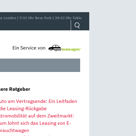
hr London | 7:32 Uhr New York | 20:32 Uhr Tokio
Ein Service von
ere Ratgeber
uto am Vertragsende: Ein Leitfaden
 die Leasing-Rückgabe
ktromobilität auf dem Zweitmarkt:
um lohnt sich das Leasing von E-
rauchtwagen