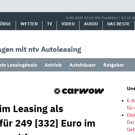
8.08.2026 13:32 Uhr Frankfurt | 12:32 U
BÖRSE
WETTER
TV
VIDEO
AUDIO
DAS BESTE
gen mit ntv Autoleasing
bte Leasingdeals
Antrieb
Autohäuser
Ratgeber
Uns
E-A
im Leasing als
für
Ele
für 249 [332] Euro im
Dar
Geb