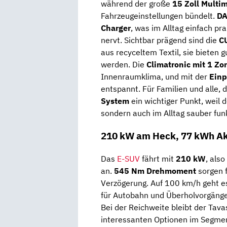
während der große
15 Zoll Multi
Fahrzeugeinstellungen bündelt.
D
Charger
, was im Alltag einfach pr
nervt. Sichtbar prägend sind die
C
aus recyceltem Textil, sie bieten
werden. Die
Climatronic mit 1 Z
Innenraumklima, und mit der
Einp
entspannt. Für Familien und alle, 
System
ein wichtiger Punkt, weil d
sondern auch im Alltag sauber funk
210 kW am Heck, 77 kWh Ak
Das
E-SUV
fährt mit
210 kW
, also
an.
545 Nm Drehmoment
sorgen f
Verzögerung. Auf 100 km/h geht e
für Autobahn und Überholvorgänge
Bei der Reichweite bleibt der Tava
interessanten Optionen im Segme