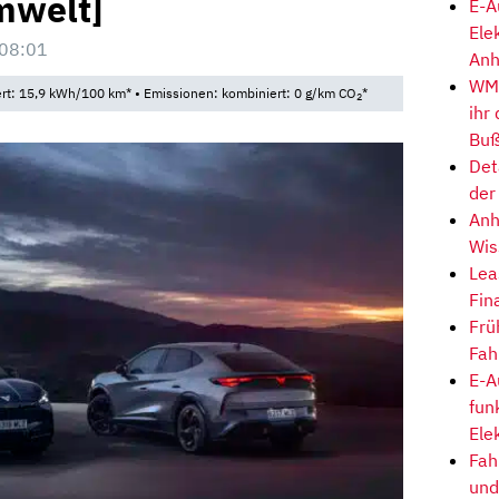
mwelt]
E-A
Ele
 08:01
Anh
WM-
t: 15,9 kWh/100 km* • Emissionen: kombiniert: 0 g/km CO
*
2
ihr
Buß
Det
der
Anh
Wis
Lea
Fin
Frü
Fah
E-A
fun
Ele
Fah
und