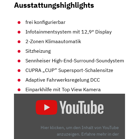
Ausstattungshighlights
frei konfigurierbar
Infotainmentsystem mit 12,9″ Display
2-Zonen Klimaautomatik
Sitzheizung
Sennheiser High-End-Surround-Soundystem
CUPRA „CUP“ Supersport-Schalensitze
Adaptive Fahrwerksregelung DCC
Einparkhilfe mit Top View Kamera
„CUPRA
RAVAL
VZ
2026!
DER
Hier klicken, um den Inhalt von YouTube
SCHÄRFERE
anzuzeigen.
Erfahre mehr in der