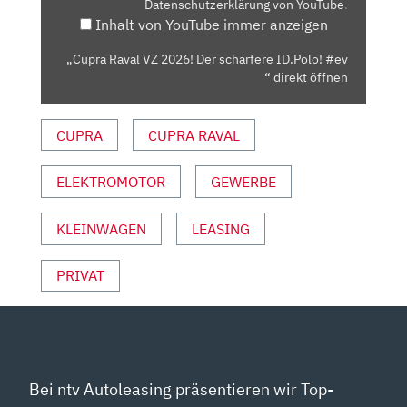
Datenschutzerklärung von YouTube
.
ID.POLO!
Inhalt von YouTube immer anzeigen
#EV
“
„Cupra Raval VZ 2026! Der schärfere ID.Polo! #ev
VON
“ direkt öffnen
YOUTUBE
ANZEIGEN
CUPRA
CUPRA RAVAL
ELEKTROMOTOR
GEWERBE
KLEINWAGEN
LEASING
PRIVAT
Bei ntv Autoleasing präsentieren wir Top-