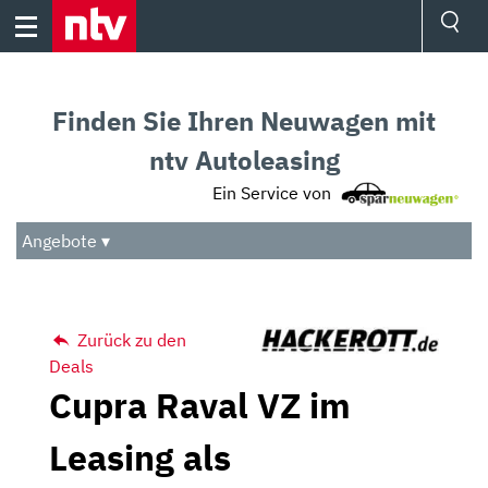
Skip
to
content
Ressorts
Sport
Finden Sie Ihren Neuwagen mit
Börse
Wetter
ntv Autoleasing
TV
Ein Service von
Video
Audio
Angebote ▾
Das Beste
Zurück zu den
Deals
Cupra Raval VZ im
Leasing als