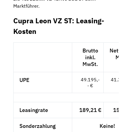
Marktführer.
Cupra Leon VZ ST: Leasing-
Kosten
Brutto
Netto exk
inkl.
MwSt.
MwSt.
UPE
49.195,-
41.340,--
- €
Leasingrate
189,21 €
159,-- 
Sonderzahlung
Keine!