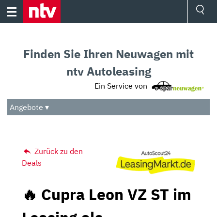
Skip
to
content
Ressorts
Sport
Finden Sie Ihren Neuwagen mit
Börse
Wetter
ntv Autoleasing
TV
Ein Service von
Video
Audio
Angebote ▾
Das Beste
Zurück zu den
Deals
🔥 Cupra Leon VZ ST im