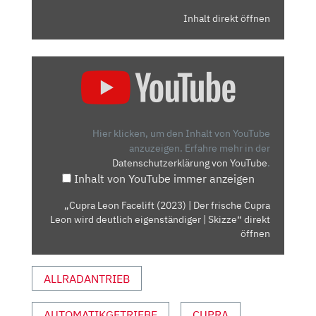
Inhalt direkt öffnen
„CUPRA
LEON
FACELIFT
(2023)
|
Hier klicken, um den Inhalt von YouTube
DER
anzuzeigen.
Erfahre mehr in der
Datenschutzerklärung von YouTube
.
FRISCHE
Inhalt von YouTube immer anzeigen
CUPRA
LEON
„Cupra Leon Facelift (2023) | Der frische Cupra
WIRD
Leon wird deutlich eigenständiger | Skizze“ direkt
DEUTLICH
öffnen
EIGENSTÄNDIGER
|
ALLRADANTRIEB
SKIZZE“
VON
AUTOMATIKGETRIEBE
CUPRA