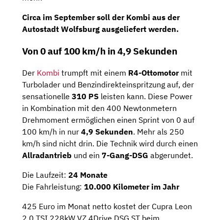
Circa im
September
soll der Kombi aus der
Autostadt Wolfsburg
ausgeliefert werden.
Von 0 auf 100 km/h in 4,9 Sekunden
Der
Kombi
trumpft mit einem
R4-Ottomotor
mit
Turbolader und Benzindirekteinspritzung auf, der
sensationelle
310 PS
leisten kann. Diese Power
in Kombination mit den 400 Newtonmetern
Drehmoment ermöglichen einen Sprint von 0 auf
100 km/h in nur
4,9 Sekunden
. Mehr als 250
km/h sind nicht drin. Die Technik wird durch einen
Allradantrieb
und ein
7-Gang-DSG
abgerundet.
Die Laufzeit:
24 Monate
Die Fahrleistung:
10.000 Kilometer im Jahr
425 Euro im Monat netto kostet der Cupra Leon
2.0 TSI 228kW VZ 4Drive DSG ST beim