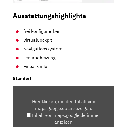
Ausstattungshighlights
frei konfigurierbar
VirtualCockpit
Navigationssystem
Lenkradheizung
Einparkhilfe
Standort
INHALT
VON
Hier klicken, um den Inhalt von
MAPS.GOOGLE.DE
maps.google.de anzuzeigen.
ANZEIGEN
Inhalt von maps.google.de immer
anzeigen