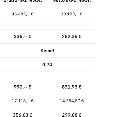
Brutto inkl. MwSt.
Netto exkl. MwSt.
45.445,-- €
38.189,-- €
336,-- €
282,35 €
Keine!
0,74
990,-- €
831,93 €
17.118,-- €
14.384,87 €
356,63 €
299,68 €