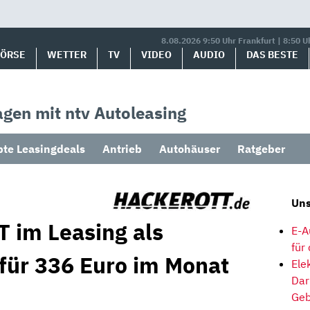
8.08.2026 9:50 Uhr Frankfurt | 8:50 U
BÖRSE
WETTER
TV
VIDEO
AUDIO
DAS BESTE
gen mit ntv Autoleasing
bte Leasingdeals
Antrieb
Autohäuser
Ratgeber
Uns
T im Leasing als
E-A
für
 für 336 Euro im Monat
Ele
Dar
Geb