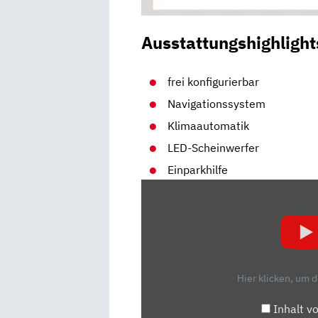
Ausstattungshighlight
frei konfigurierbar
Navigationssystem
Klimaautomatik
LED-Scheinwerfer
Einparkhilfe
„2021
CUPRA
LEON
ST
VZ
2.0
Hier klicken, um 
TSI
4DRIVE
Inhalt v