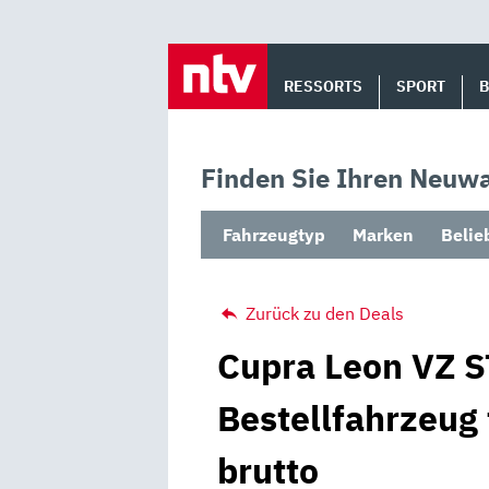
Skip
to
RESSORTS
SPORT
content
Finden Sie Ihren Neuwa
Fahrzeugtyp
Marken
Belie
Zurück zu den Deals
Cupra Leon VZ S
Bestellfahrzeug
brutto