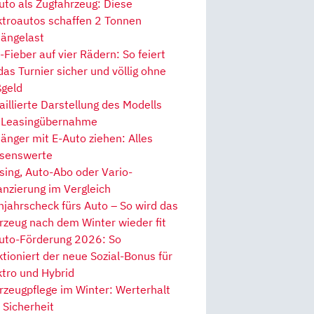
uto als Zugfahrzeug: Diese
ktroautos schaffen 2 Tonnen
ängelast
Fieber auf vier Rädern: So feiert
 das Turnier sicher und völlig ohne
geld
aillierte Darstellung des Modells
 Leasingübernahme
änger mit E-Auto ziehen: Alles
senswerte
sing, Auto-Abo oder Vario-
anzierung im Vergleich
hjahrscheck fürs Auto – So wird das
rzeug nach dem Winter wieder fit
uto-Förderung 2026: So
ktioniert der neue Sozial-Bonus für
ktro und Hybrid
rzeugpflege im Winter: Werterhalt
 Sicherheit