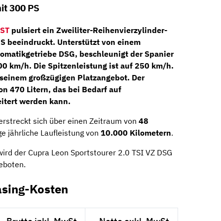
it 300 PS
 ST
pulsiert ein
Zweiliter-Reihenvierzylinder-
PS beeindruckt. Unterstützt von einem
omatikgetriebe DSG,
beschleunigt der Spanier
00 km/h. Die Spitzenleistung ist auf 250 km/h.
n seinem großzügigen Platzangebot. Der
n 470 Litern, das bei Bedarf auf
itert werden kann.
erstreckt sich über einen Zeitraum von
48
e jährliche Laufleistung von
10.000 Kilometern
.
wird der Cupra Leon Sportstourer 2.0 TSI VZ DSG
eboten.
asing-Kosten