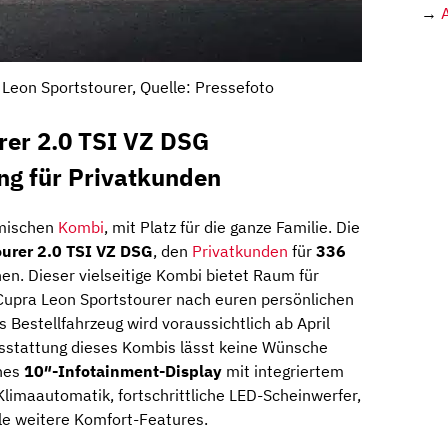
→
Leon Sportstourer, Quelle: Pressefoto
rer 2.0 TSI VZ DSG
ng für Privatkunden
amischen
Kombi
, mit Platz für die ganze Familie. Die
ourer 2.0 TSI VZ DSG
, den
Privatkunden
für
336
en. Dieser vielseitige Kombi bietet Raum für
n Cupra Leon Sportstourer nach euren persönlichen
s Bestellfahrzeug wird voraussichtlich ab April
usstattung dieses Kombis lässt keine Wünsche
nes
10″-Infotainment-Display
mit integriertem
 Klimaautomatik, fortschrittliche LED-Scheinwerfer,
iele weitere Komfort-Features.