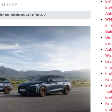
E-A
UM 11:02
Ele
Anh
sionen: kombiniert: 164 g/km CO
*
2
WM-
ihr
Buß
Det
der
Anh
Wis
Lea
Fin
Frü
Fah
E-A
fun
Ele
Fah
und