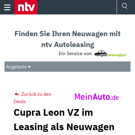
Skip
to
content
Ressorts
Sport
Finden Sie Ihren Neuwagen mit
Börse
Wetter
ntv Autoleasing
TV
Ein Service von
Video
Audio
Angebote ▾
Das Beste
Zurück zu den
Deals
Cupra Leon VZ im
Leasing als Neuwagen