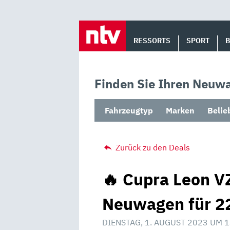
Skip
to
RESSORTS
SPORT
content
Finden Sie Ihren Neuwa
Fahrzeugtyp
Marken
Belie
Zurück zu den Deals
🔥 Cupra Leon V
Neuwagen für 22
DIENSTAG, 1. AUGUST 2023 UM 1