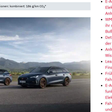
E-A
sionen: kombiniert: 186 g/km CO
*
Ele
2
Anh
WM-
ihr
Buß
Det
der
Anh
Wis
Lea
Fin
Frü
Fah
E-A
fun
Ele
Fah
und