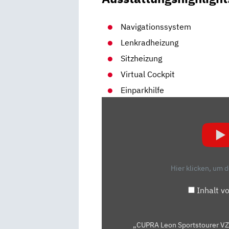
Navigationssystem
Lenkradheizung
Sitzheizung
Virtual Cockpit
Einparkhilfe
„CUPRA
LEON
SPORTSTOURER
VZ
CUP
–
Hier klicken, um 
BESSER
ALS
Inhalt v
VW
GOLF
R
„CUPRA Leon Sportstourer VZ C