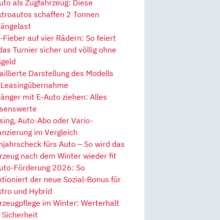
uto als Zugfahrzeug: Diese
ktroautos schaffen 2 Tonnen
ängelast
Fieber auf vier Rädern: So feiert
 das Turnier sicher und völlig ohne
geld
aillierte Darstellung des Modells
 Leasingübernahme
änger mit E-Auto ziehen: Alles
senswerte
sing, Auto-Abo oder Vario-
anzierung im Vergleich
hjahrscheck fürs Auto – So wird das
rzeug nach dem Winter wieder fit
uto-Förderung 2026: So
ktioniert der neue Sozial-Bonus für
ktro und Hybrid
rzeugpflege im Winter: Werterhalt
 Sicherheit