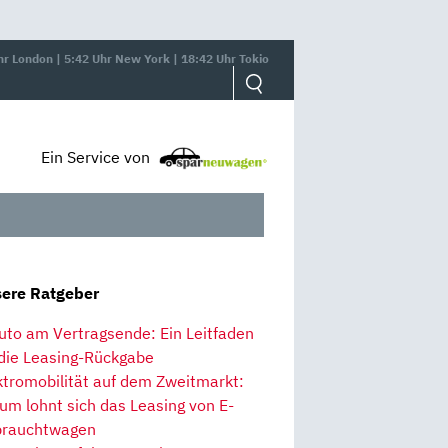
hr London | 5:42 Uhr New York | 18:42 Uhr Tokio
Ein Service von
ere Ratgeber
uto am Vertragsende: Ein Leitfaden
 die Leasing-Rückgabe
ktromobilität auf dem Zweitmarkt:
um lohnt sich das Leasing von E-
rauchtwagen