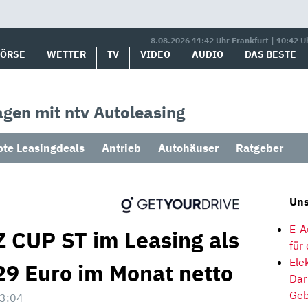
8.08.2026 11:42 Uhr Frankfurt | 10:42 U
BÖRSE
WETTER
TV
VIDEO
AUDIO
DAS BESTE
gen mit ntv Autoleasing
bte Leasingdeals
Antrieb
Autohäuser
Ratgeber
Uns
E-A
Z CUP ST im Leasing als
für
Ele
9 Euro im Monat netto
Dar
Geb
3:04