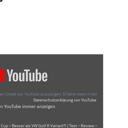
den Inhalt von YouTube anzuzeigen.
Erfahre mehr in der
Datenschutzerklärung von YouTube
.
on YouTube immer anzeigen
up – Besser als VW Golf R Variant?! | Test – Review –