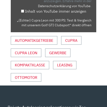
PS:
anzuzeigen.
Erfahre mehr in der
Datenschutzerklärung von YouTube
.
TEST
Inhalt von YouTube immer anzeigen
&
VERGLEICH
„(Echter) Cupra Leon mit 300 PS: Test & Vergleich
MIT
mit unserem Golf GTI Clubsport“ direkt öffnen
UNSEREM
GOLF
AUTOMATIKGETRIEBE
CUPRA
GTI
CLUBSPORT“
VON
CUPRA LEON
GEWERBE
YOUTUBE
ANZEIGEN
KOMPAKTKLASSE
LEASING
OTTOMOTOR