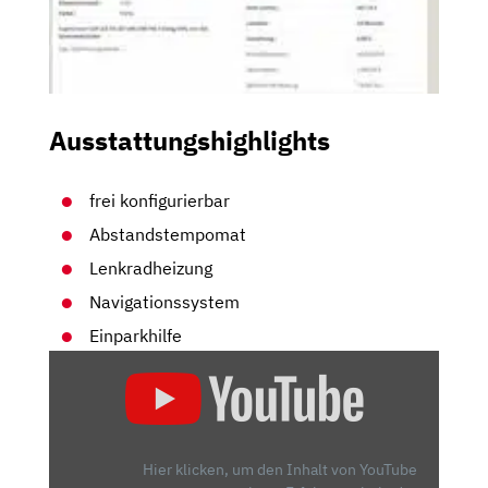
Ausstattungshighlights
frei konfigurierbar
Abstandstempomat
Lenkradheizung
Navigationssystem
Einparkhilfe
„(ECHTER)
CUPRA
LEON
MIT
300
Hier klicken, um den Inhalt von YouTube