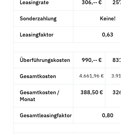
Leasingrate
306,-- €
257,14 
Sonderzahlung
Keine!
Leasingfaktor
0,63
Überführungskosten
990,-- €
831,93 
Gesamtkosten
4.661,96 €
3.917,61 
Gesamtkosten /
388,50 €
326,47 
Monat
Gesamtleasingfaktor
0,80