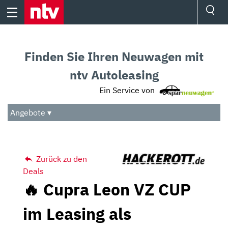
Skip
to
content
Ressorts
Sport
Finden Sie Ihren Neuwagen mit
Börse
Wetter
ntv Autoleasing
TV
Ein Service von
Video
Audio
Angebote ▾
Das Beste
Zurück zu den
Deals
🔥 Cupra Leon VZ CUP
im Leasing als