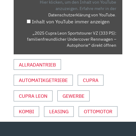
VZ
Hier klicken, um den Inhalt von YouTube
(333
anzuzeigen.
Erfahre mehr in der
Datenschutzerklärung von YouTube
.
PS):
Inhalt von YouTube immer anzeigen
FAMILIENFREUNDLICHER
UNDERCOVER
„2025 Cupra Leon Sportstourer VZ (333 PS):
RENNWAGEN
familienfreundlicher Undercover Rennwagen –
–
Autophorie“ direkt öffnen
AUTOPHORIE“
VON
ALLRADANTRIEB
YOUTUBE
ANZEIGEN
AUTOMATIKGETRIEBE
CUPRA
CUPRA LEON
GEWERBE
KOMBI
LEASING
OTTOMOTOR