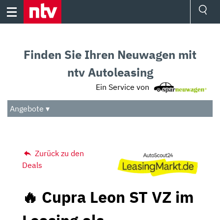
Skip
to
content
Ressorts
Sport
Finden Sie Ihren Neuwagen mit
Börse
Wetter
ntv Autoleasing
TV
Ein Service von
Video
Audio
Angebote ▾
Das Beste
Zurück zu den
Deals
🔥 Cupra Leon ST VZ im