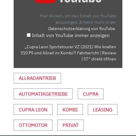
SPORTSTOURER
VZ
(2021)
Hier klicken, um den Inhalt von YouTube
WIE
anzuzeigen.
Erfahre mehr in der
Datenschutzerklärung von YouTube
.
KNALLEN
Inhalt von YouTube immer anzeigen
310
PS
„Cupra Leon Sportstourer VZ (2021) Wie knallen
UND
310 PS und Allrad im Kombi?! Fahrbericht | Review
ALLRAD
| ST“ direkt öffnen
IM
KOMBI?!
ALLRADANTRIEB
FAHRBERICHT
|
AUTOMATIKGETRIEBE
CUPRA
REVIEW
|
ST“
CUPRA LEON
KOMBI
LEASING
VON
YOUTUBE
OTTOMOTOR
PRIVAT
ANZEIGEN