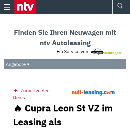
Skip
to
content
Ressorts
Sport
Finden Sie Ihren Neuwagen mit
Börse
Wetter
ntv Autoleasing
TV
Ein Service von
Video
Audio
Angebote ▾
Das Beste
Zurück zu den
Deals
🔥 Cupra Leon St VZ im
Leasing als