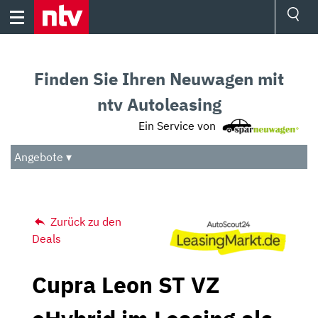
Skip
to
content
Ressorts
Sport
Finden Sie Ihren Neuwagen mit
Börse
Wetter
ntv Autoleasing
TV
Ein Service von
Video
Audio
Angebote ▾
Das Beste
Zurück zu den
Deals
Cupra Leon ST VZ