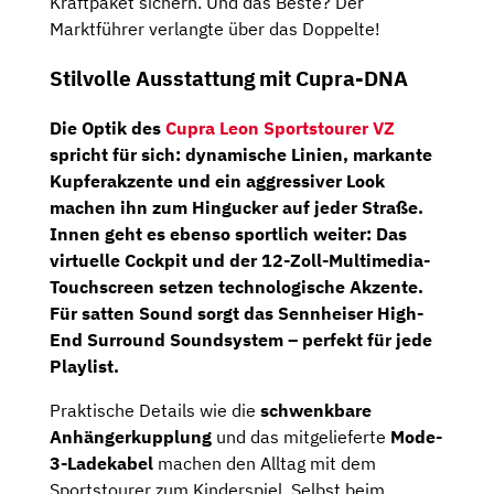
Kraftpaket sichern. Und das Beste? Der
Marktführer verlangte über das Doppelte!
Stilvolle Ausstattung mit Cupra-DNA
Die Optik des
Cupra Leon Sportstourer VZ
spricht für sich:
dynamische Linien
, markante
Kupferakzente und ein aggressiver Look
machen ihn zum Hingucker auf jeder Straße.
Innen geht es ebenso sportlich weiter: Das
virtuelle Cockpit
und der
12-Zoll-Multimedia-
Touchscreen
setzen technologische Akzente.
Für satten Sound sorgt das
Sennheiser High-
End Surround Soundsystem
– perfekt für jede
Playlist.
Praktische Details wie die
schwenkbare
Anhängerkupplung
und das mitgelieferte
Mode-
3-Ladekabel
machen den Alltag mit dem
Sportstourer zum Kinderspiel. Selbst beim