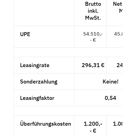
Brutto
Netto exk
inkl.
MwSt.
MwSt.
UPE
54.510,-
45.807,--
- €
Leasingrate
296,31 €
249,-- 
Sonderzahlung
Keine!
Leasingfaktor
0,54
Überführungskosten
1.200,-
1.008,40
- €