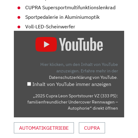
CUPRA Supersportmultifunktionslenkrad
Sportpedalerie in Aluminiumoptik
Voll-LED-Scheinwerfer
„2025
CUPRA
LEON
SPORTSTOURER
VZ
Hier klicken, um den Inhalt von YouTube
(333
anzuzeigen.
Erfahre mehr in der
Datenschutzerklärung von YouTube
.
PS):
Inhalt von YouTube immer anzeigen
FAMILIENFREUNDLICHER
UNDERCOVER
„2025 Cupra Leon Sportstourer VZ (333 PS):
RENNWAGEN
familienfreundlicher Undercover Rennwagen –
–
Autophorie“ direkt öffnen
AUTOPHORIE“
VON
AUTOMATIKGETRIEBE
CUPRA
YOUTUBE
ANZEIGEN