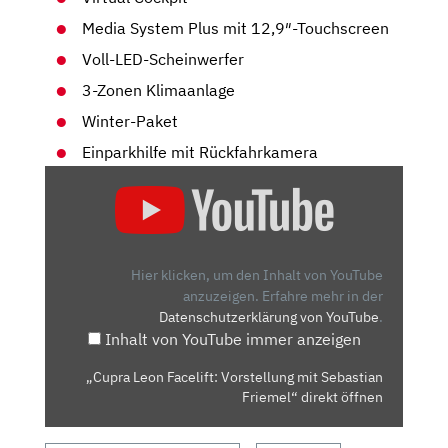
Media System Plus mit 12,9″-Touchscreen
Voll-LED-Scheinwerfer
3-Zonen Klimaanlage
Winter-Paket
Einparkhilfe mit Rückfahrkamera
„CUPRA
LEON
FACELIFT:
VORSTELLUNG
MIT
Hier klicken, um den Inhalt von YouTube
SEBASTIAN
anzuzeigen.
Erfahre mehr in der
Datenschutzerklärung von YouTube
.
FRIEMEL“
Inhalt von YouTube immer anzeigen
VON
YOUTUBE
„Cupra Leon Facelift: Vorstellung mit Sebastian
ANZEIGEN
Friemel“ direkt öffnen