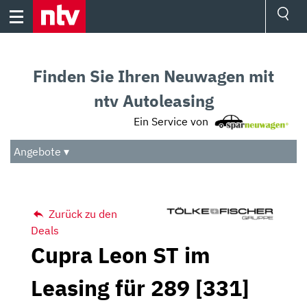
Skip
to
content
Ressorts
Sport
Finden Sie Ihren Neuwagen mit
Börse
Wetter
ntv Autoleasing
TV
Ein Service von
Video
Audio
Angebote ▾
Das Beste
Zurück zu den
Deals
Cupra Leon ST im
Leasing für 289 [331]