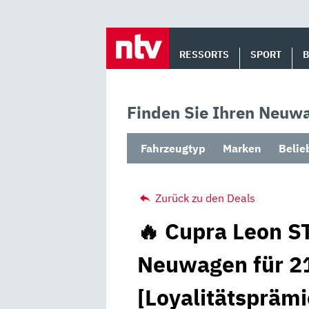
Skip
to
RESSORTS
SPORT
content
Finden Sie Ihren Neuwa
Fahrzeugtyp
Marken
Belie
Zurück zu den Deals
🔥 Cupra Leon ST
Neuwagen für 21
[Loyalitätsprämi