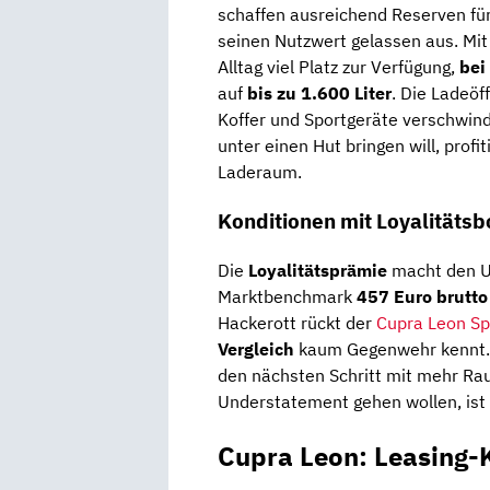
schaffen ausreichend Reserven für
seinen Nutzwert gelassen aus. Mi
Alltag viel Platz zur Verfügung,
bei
auf
bis zu 1.600 Liter
. Die Ladeöff
Koffer und Sportgeräte verschwind
unter einen Hut bringen will, prof
Laderaum.
Konditionen mit Loyalitäts
Die
Loyalitätsprämie
macht den Un
Marktbenchmark
457 Euro brutto
Hackerott rückt der
Cupra Leon Sp
Vergleich
kaum Gegenwehr kennt. F
den nächsten Schritt mit mehr Rau
Understatement gehen wollen, ist 
Cupra Leon: Leasing-