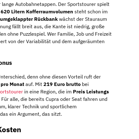
 lange Autobahnetappen. Der Sportstourer spielt
t
620 Litern Kofferraumvolumen
steht schon im
 umgeklappter Rückbank
wächst der Stauraum
nung fällt breit aus, die Kante ist niedrig, große
en ohne Puzzlespiel. Wer Familie, Job und Freizeit
itiert von der Variabilität und dem aufgeräumten
bonus
terschied, denn ohne diesen Vorteil ruft der
 pro Monat
auf. Mit
219 Euro brutto
bei
ortstourer
in eine Region, die im
Preis Leistungs
ür alle, die bereits Cupra oder Seat fahren und
m, klarer Technik und sportlichem
das ein Argument, das sitzt.
Kosten