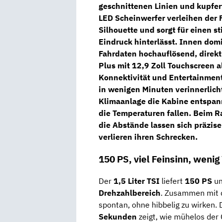
geschnittenen Linien und kupfe
LED Scheinwerfer
verleihen der F
Silhouette und sorgt für einen s
Eindruck hinterlässt. Innen domi
Fahrdaten hochauflösend, direkt
Plus mit 12,9 Zoll Touchscreen
a
Konnektivität und Entertainment 
in wenigen Minuten verinnerlicht
Klimaanlage
die Kabine entspann
die Temperaturen fallen. Beim R
die Abstände lassen sich präzis
verlieren ihren Schrecken.
150 PS, viel Feinsinn, weni
Der
1,5 Liter TSI
liefert
150 PS
u
Drehzahlbereich
. Zusammen mit
spontan, ohne hibbelig zu wirken. 
Sekunden
zeigt, wie mühelos de