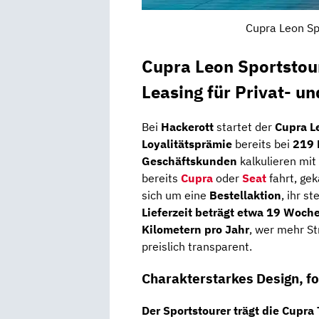
Cupra Leon Sp
Cupra Leon Sportstou
Leasing für Privat- u
Bei
Hackerott
startet der
Cupra L
Loyalitätsprämie
bereits bei
219 
Geschäftskunden
kalkulieren mit
bereits
Cupra
oder
Seat
fahrt, gek
sich um eine
Bestellaktion
, ihr s
Lieferzeit beträgt etwa 19 Woch
Kilometern pro Jahr
, wer mehr St
preislich transparent.
Charakterstarkes Design, f
Der Sportstourer trägt die Cupra 