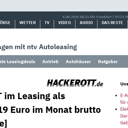
6.08.2026 18:23 Uhr Frankfurt | 17:23 U
BÖRSE
WETTER
TV
VIDEO
AUDIO
DAS BESTE
gen mit ntv Autoleasing
bte Leasingdeals
Antrieb
Autohäuser
Ratgeber
Uns
 im Leasing als
E-A
für
9 Euro im Monat brutto
Ele
Dar
e]
Geb