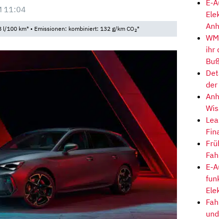
E-A
M 11:04
Ele
Anh
 l/100 km* • Emissionen: kombiniert: 132 g/km CO
*
2
WM-
ihr
Buß
Det
der
Anh
Wis
Lea
Fin
Frü
Fah
E-A
fun
Ele
Fah
und