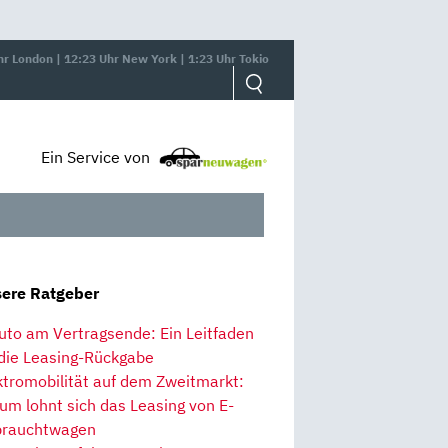
hr London | 12:23 Uhr New York | 1:23 Uhr Tokio
Ein Service von
ere Ratgeber
uto am Vertragsende: Ein Leitfaden
 die Leasing-Rückgabe
ktromobilität auf dem Zweitmarkt:
um lohnt sich das Leasing von E-
rauchtwagen