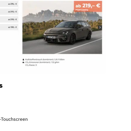
s
″-Touchscreen