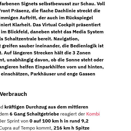
rfarbenen Signets selbstbewusst zur Schau.
Voll
ront Präsenz, die flache Dachlinie streckt die
timmigen Auftritt, der auch im Rückspiegel
niert Klarheit. Das
Virtual Cockpit
präsentiert
 im Blickfeld, daneben steht das
Media System
ls Schaltzentrale bereit. Navigation,
greifen sauber ineinander, die Bedienlogik ist
. Auf längeren Strecken hält die
3 Zonen
t, unabhängig davon, ob die Sonne steht oder
angieren helfen
Einparkhilfen vorn und hinten
,
e einschätzen, Parkhäuser und enge Gassen
g Verbrauch
nd
kräftigen Durchzug aus dem mittleren
 dem
6 Gang Schaltgetriebe
reagiert der
Kombi
Der Sprint von
0 auf 100 km h in rund 9,2
r Cupra auf Tempo kommt,
216 km h Spitze