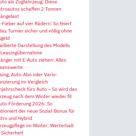
uto als Zugfahrzeug: Diese
ktroautos schaffen 2 Tonnen
ängelast
Fieber auf vier Rädern: So feiert
 das Turnier sicher und völlig ohne
geld
aillierte Darstellung des Modells
 Leasingübernahme
änger mit E-Auto ziehen: Alles
senswerte
sing, Auto-Abo oder Vario-
anzierung im Vergleich
hjahrscheck fürs Auto – So wird das
rzeug nach dem Winter wieder fit
uto-Förderung 2026: So
ktioniert der neue Sozial-Bonus für
ktro und Hybrid
rzeugpflege im Winter: Werterhalt
 Sicherheit