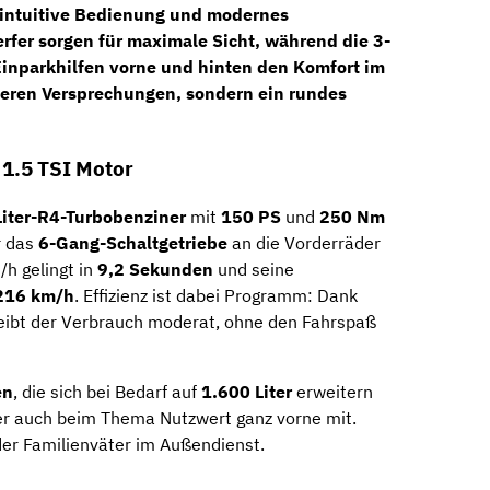
 intuitive Bedienung und modernes
rfer
sorgen für maximale Sicht, während die
3-
inparkhilfen vorne und hinten
den Komfort im
leeren Versprechungen, sondern ein rundes
 1.5 TSI Motor
Liter-R4-Turbobenziner
mit
150 PS
und
250 Nm
r das
6-Gang-Schaltgetriebe
an die Vorderräder
/h gelingt in
9,2 Sekunden
und seine
16 km/h
. Effizienz ist dabei Programm: Dank
bleibt der Verbrauch moderat, ohne den Fahrspaß
en
, die sich bei Bedarf auf
1.600 Liter
erweitern
rer auch beim Thema Nutzwert ganz vorne mit.
oder Familienväter im Außendienst.