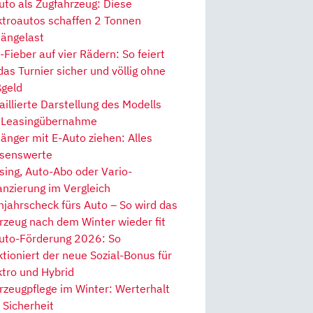
uto als Zugfahrzeug: Diese
ktroautos schaffen 2 Tonnen
ängelast
Fieber auf vier Rädern: So feiert
 das Turnier sicher und völlig ohne
geld
aillierte Darstellung des Modells
 Leasingübernahme
änger mit E-Auto ziehen: Alles
senswerte
sing, Auto-Abo oder Vario-
anzierung im Vergleich
hjahrscheck fürs Auto – So wird das
rzeug nach dem Winter wieder fit
uto-Förderung 2026: So
ktioniert der neue Sozial-Bonus für
ktro und Hybrid
rzeugpflege im Winter: Werterhalt
 Sicherheit