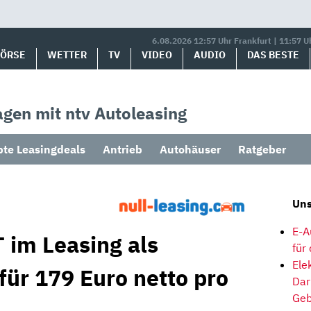
6.08.2026 12:57 Uhr Frankfurt | 11:57 U
BÖRSE
WETTER
TV
VIDEO
AUDIO
DAS BESTE
gen mit ntv Autoleasing
bte Leasingdeals
Antrieb
Autohäuser
Ratgeber
Uns
E-A
 im Leasing als
für
Ele
für 179 Euro netto pro
Dar
Geb