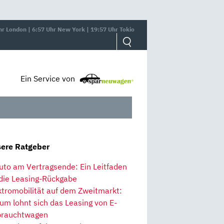
hr London | 6:57 Uhr New York | 19:57 Uhr Tokio
Ein Service von
ere Ratgeber
uto am Vertragsende: Ein Leitfaden
 die Leasing-Rückgabe
ktromobilität auf dem Zweitmarkt:
um lohnt sich das Leasing von E-
rauchtwagen