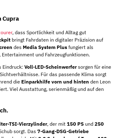
h Cupra
tourer
, dass Sportlichkeit und Alltag gut
ckpit
bringt Fahrdaten in digitaler Präzision auf
creen
des
Media System Plus
fungiert als
 Entertainment und Fahrzeugfunktionen.
s Eindruck:
Voll-LED-Scheinwerfer
sorgen für eine
Sichtverhältnisse. Für das passende Klima sorgt
hrend die
Einparkhilfe vorn und hinten
den Leon
iert. Viel Ausstattung, serienmäßig und auf den
ch.
iter-TSI-Vierzylinder
, der mit
150 PS
und
250
Schub sorgt. Das
7-Gang-DSG-Getriebe