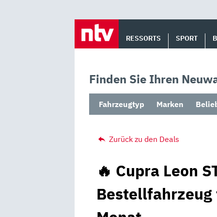
Skip
to
RESSORTS
SPORT
content
Finden Sie Ihren Neuwa
Fahrzeugtyp
Marken
Belie
Zurück zu den Deals
🔥 Cupra Leon ST
Bestellfahrzeug 