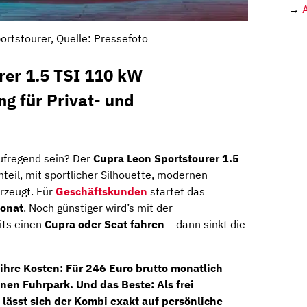
→
ortstourer, Quelle: Pressefoto
rer 1.5 TSI 110 kW
ng für Privat- und
aufregend sein? Der
Cupra Leon Sportstourer 1.5
eil, mit sportlicher Silhouette, modernen
rzeugt. Für
Geschäftskunden
startet das
Monat
. Noch günstiger wird’s mit der
eits einen
Cupra oder Seat fahren
– dann sinkt die
ihre Kosten: Für
246 Euro brutto monatlich
enen Fuhrpark. Und das Beste: Als
frei
lässt sich der Kombi exakt auf persönliche