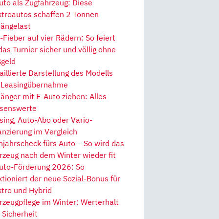
uto als Zugfahrzeug: Diese
ktroautos schaffen 2 Tonnen
ängelast
Fieber auf vier Rädern: So feiert
 das Turnier sicher und völlig ohne
geld
aillierte Darstellung des Modells
 Leasingübernahme
änger mit E-Auto ziehen: Alles
senswerte
sing, Auto-Abo oder Vario-
anzierung im Vergleich
hjahrscheck fürs Auto – So wird das
rzeug nach dem Winter wieder fit
uto-Förderung 2026: So
ktioniert der neue Sozial-Bonus für
ktro und Hybrid
rzeugpflege im Winter: Werterhalt
 Sicherheit