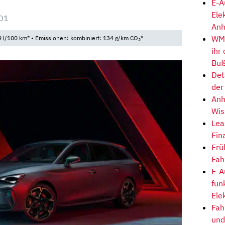
E-A
Ele
:01
Anh
WM-
 l/100 km* • Emissionen: kombiniert: 134 g/km CO
*
2
ihr
Buß
Det
der
Anh
Wis
Lea
Fin
Frü
Fah
E-A
fun
Ele
Fah
und