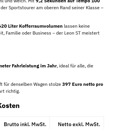
l und weich. Mit
9,2 Sekunden auf Tempo 100
der Sportstourer am oberen Rand seiner Klasse –
620 Liter Kofferraumvolumen
lassen keine
it, Familie oder Business – der Leon ST meistert
eter Fahrleistung im Jahr
, ideal für alle, die
ft für denselben Wagen stolze
397 Euro netto pro
rt richtig.
Kosten
Brutto inkl. MwSt.
Netto exkl. MwSt.