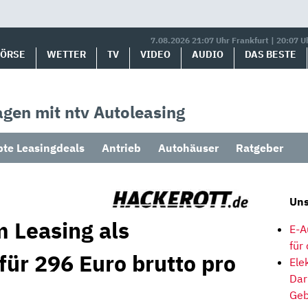
7.08.2026 21:07 Uhr Frankfurt | 20:07 U
BÖRSE
WETTER
TV
VIDEO
AUDIO
DAS BESTE
gen mit ntv Autoleasing
bte Leasingdeals
Antrieb
Autohäuser
Ratgeber
Uns
m Leasing als
E-A
für
für 296 Euro brutto pro
Ele
Dar
Geb