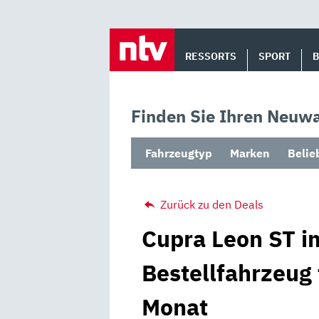
Skip
to
RESSORTS
SPORT
content
Finden Sie Ihren Neuwa
Fahrzeugtyp
Marken
Belie
Zurück zu den Deals
Cupra Leon ST i
Bestellfahrzeug 
Monat