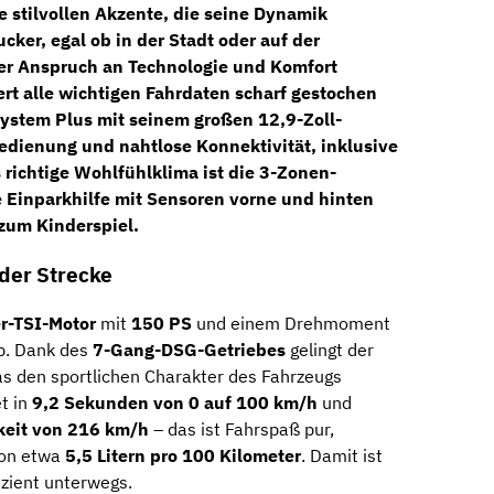
stilvollen Akzente, die seine Dynamik
cker, egal ob in der Stadt oder auf der
er Anspruch an Technologie und Komfort
ert alle wichtigen Fahrdaten scharf gestochen
ystem Plus
mit seinem großen
12,9-Zoll-
Bedienung und nahtlose Konnektivität, inklusive
 richtige Wohlfühlklima ist die
3-Zonen-
e
Einparkhilfe mit Sensoren vorne und hinten
zum Kinderspiel.
eder Strecke
er-TSI-Motor
mit
150 PS
und einem Drehmoment
eb. Dank des
7-Gang-DSG-Getriebes
gelingt der
as den sportlichen Charakter des Fahrzeugs
t in
9,2 Sekunden von 0 auf 100 km/h
und
eit von 216 km/h
– das ist Fahrspaß pur,
von etwa
5,5 Litern pro 100 Kilometer
. Damit ist
fizient unterwegs.