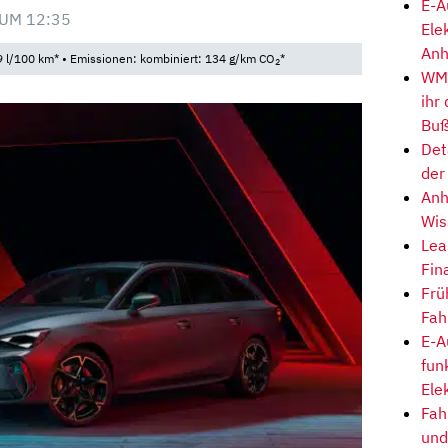
E-A
UM 12:35
Ele
Anh
 l/100 km* • Emissionen: kombiniert: 134 g/km CO
*
2
WM-
ihr
Buß
Det
der
Anh
Wis
Lea
Fin
Frü
Fah
E-A
fun
Ele
Fah
und