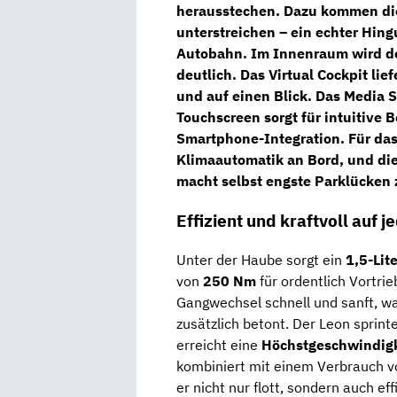
herausstechen. Dazu kommen die 
unterstreichen – ein echter Hingu
Autobahn.
Im Innenraum wird d
deutlich. Das
Virtual Cockpit
lief
und auf einen Blick. Das
Media S
Touchscreen
sorgt für intuitive 
Smartphone-Integration. Für das
Klimaautomatik
an Bord, und di
macht selbst engste Parklücken 
Effizient und kraftvoll auf j
Unter der Haube sorgt ein
1,5-Lit
von
250 Nm
für ordentlich Vortri
Gangwechsel schnell und sanft, w
zusätzlich betont.
Der Leon sprinte
erreicht eine
Höchstgeschwindigk
kombiniert mit einem Verbrauch 
er nicht nur flott, sondern auch ef