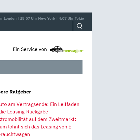
hr London | 15:07 Uhr New York | 4:07 Uhr Tokio
Ein Service von
ere Ratgeber
uto am Vertragsende: Ein Leitfaden
 die Leasing-Rückgabe
ktromobilität auf dem Zweitmarkt:
um lohnt sich das Leasing von E-
rauchtwagen