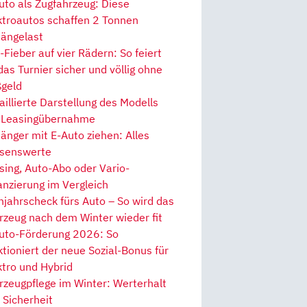
uto als Zugfahrzeug: Diese
ktroautos schaffen 2 Tonnen
ängelast
Fieber auf vier Rädern: So feiert
 das Turnier sicher und völlig ohne
geld
aillierte Darstellung des Modells
 Leasingübernahme
änger mit E-Auto ziehen: Alles
senswerte
sing, Auto-Abo oder Vario-
anzierung im Vergleich
hjahrscheck fürs Auto – So wird das
rzeug nach dem Winter wieder fit
uto-Förderung 2026: So
ktioniert der neue Sozial-Bonus für
ktro und Hybrid
rzeugpflege im Winter: Werterhalt
 Sicherheit