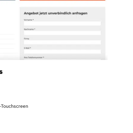
s
″-Touchscreen