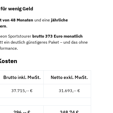
 für wenig Geld
it von 48 Monaten
und eine
jährliche
tern
.
Leon Sportstourer
brutto 373 Euro monatlich
tt ein deutlich günstigeres Paket – und das ohne
rformance.
Kosten
Brutto inkl. MwSt.
Netto exkl. MwSt.
37.715,-- €
31.693,-- €
296,-- €
248,74 €