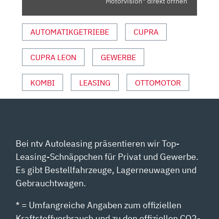
WIE
Motorvision“ direkt öffnen
WEIT
KOMMT
AUTOMATIKGETRIEBE
CUPRA
MAN
IM
CUPRA LEON
GEWERBE
ELEKTRO-
MODUS?
I
KOMBI
LEASING
OTTOMOTOR
MOTORVISION“
VON
YOUTUBE
ANZEIGEN
Bei ntv Autoleasing präsentieren wir Top-
Leasing-Schnäppchen für Privat und Gewerbe.
Es gibt Bestellfahrzeuge, Lagerneuwagen und
Gebrauchtwagen.
* = Umfangreiche Angaben zum offiziellen
Kraftstoffverbrauch und zu den offiziellen CO2-