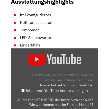
Ausstattungshighlights
frei konfigurierbar
Notbremsassistent
Tempomat
LED-Scheinwerfer
Einparkhilfe
„CUPRA
LEON
ST
HYBRID:
DAS
Hier klicken, um den Inhalt von YouTube
BESTE
anzuzeigen.
Erfahre mehr in der
Datenschutzerklärung von YouTube
.
AUTO
Inhalt von YouTube immer anzeigen
DER
WELT?
„Cupra Leon ST HYBRID: das beste Auto der Welt?
|
| Wie weit kommt man im Elektro-Modus? I