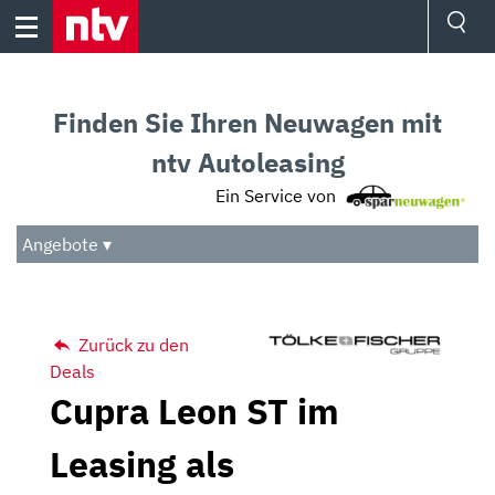
Skip
to
content
Ressorts
Sport
Finden Sie Ihren Neuwagen mit
Börse
Wetter
ntv Autoleasing
TV
Ein Service von
Video
Audio
Angebote ▾
Das Beste
Zurück zu den
Deals
Cupra Leon ST im
Leasing als