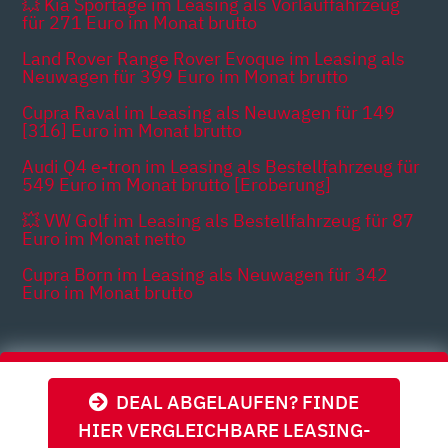
💥 Kia Sportage im Leasing als Vorlauffahrzeug
für 271 Euro im Monat brutto
Land Rover Range Rover Evoque im Leasing als
Neuwagen für 399 Euro im Monat brutto
Cupra Raval im Leasing als Neuwagen für 149
[316] Euro im Monat brutto
Audi Q4 e-tron im Leasing als Bestellfahrzeug für
549 Euro im Monat brutto [Eroberung]
💥 VW Golf im Leasing als Bestellfahrzeug für 87
Euro im Monat netto
Cupra Born im Leasing als Neuwagen für 342
Euro im Monat brutto
Themen
DEAL ABGELAUFEN? FINDE
HIER VERGLEICHBARE LEASING-