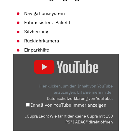
Navigationssystem
Fahrassistenz-Paket L
Sitzheizung
Rückfahrkamera
Einparkhilfe
„CUPRA
LEON:
WIE
FÄHRT
DER
Hier klicken, um den Inhalt von YouTube
KLEINE
anzuzeigen.
Erfahre mehr in der
Datenschutzerklärung von YouTube
.
CUPRA
Inhalt von YouTube immer anzeigen
MIT
150
„Cupra Leon: Wie fährt der kleine Cupra mit 150
PS?
PS? | ADAC“ direkt öffnen
|