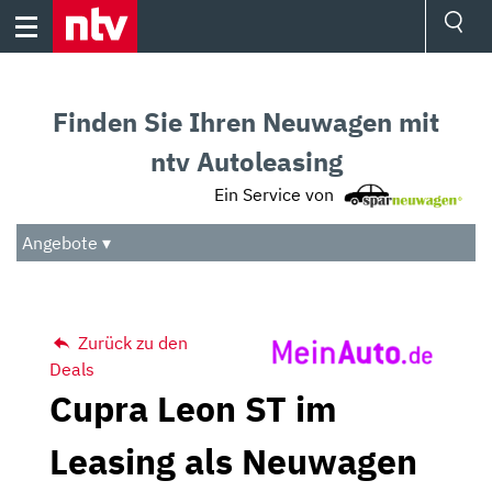
Skip
to
content
Ressorts
Sport
Finden Sie Ihren Neuwagen mit
Börse
Wetter
ntv Autoleasing
TV
Ein Service von
Video
Audio
Angebote ▾
Das Beste
Zurück zu den
Deals
Cupra Leon ST im
Leasing als Neuwagen