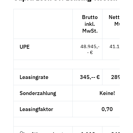
Brutto
Netto exk
inkl.
MwSt.
MwSt.
UPE
48.945,-
41.130,-- 
- €
Leasingrate
345,-- €
289,92 
Sonderzahlung
Keine!
Leasingfaktor
0,70