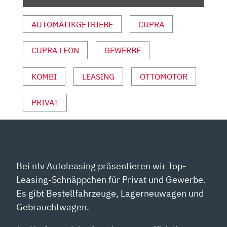
IST
DAS
AUTOMATIKGETRIEBE
CUPRA
NOCH
EIN
CUPRA LEON
GEWERBE
ECHTER
CUPRA?
REVIEW“
KOMBI
LEASING
OTTOMOTOR
VON
YOUTUBE
PRIVAT
ANZEIGEN
Bei ntv Autoleasing präsentieren wir Top-
Leasing-Schnäppchen für Privat und Gewerbe.
Es gibt Bestellfahrzeuge, Lagerneuwagen und
Gebrauchtwagen.