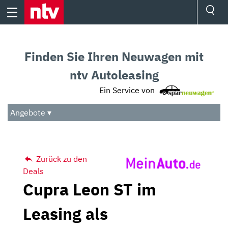
Skip
to
content
Ressorts
Sport
Finden Sie Ihren Neuwagen mit
Börse
Wetter
ntv Autoleasing
TV
Ein Service von
Video
Audio
Angebote ▾
Das Beste
Zurück zu den
Deals
Cupra Leon ST im
Leasing als