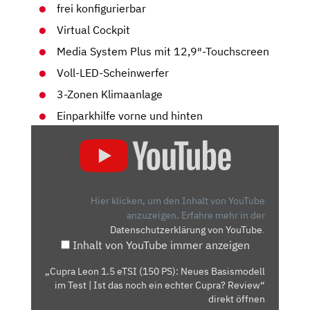
frei konfigurierbar
Virtual Cockpit
Media System Plus mit 12,9″-Touchscreen
Voll-LED-Scheinwerfer
3-Zonen Klimaanlage
Einparkhilfe vorne und hinten
„CUPRA
LEON
1.5
ETSI
(150
Hier klicken, um den Inhalt von YouTube
PS):
anzuzeigen.
Erfahre mehr in der
Datenschutzerklärung von YouTube
.
NEUES
Inhalt von YouTube immer anzeigen
BASISMODELL
IM
„Cupra Leon 1.5 eTSI (150 PS): Neues Basismodell
TEST
im Test | Ist das noch ein echter Cupra? Review“
|
direkt öffnen