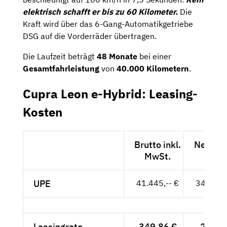
elektrisch schafft er bis zu 60 Kilometer.
Die
Kraft wird über das 6-Gang-Automatikgetriebe
DSG auf die Vorderräder übertragen.
Die Laufzeit beträgt
48 Monate
bei einer
Gesamtfahrleistung
von
40.000 Kilometern
.
Cupra Leon e-Hybrid: Leasing-
Kosten
Brutto inkl.
Netto e
MwSt.
MwSt
UPE
41.445,-- €
34.828,-
Leasingrate
349,86 €
294,--