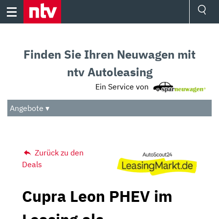
Skip
to
content
Ressorts
Sport
Finden Sie Ihren Neuwagen mit
Börse
Wetter
ntv Autoleasing
TV
Ein Service von
Video
Audio
Angebote ▾
Das Beste
Zurück zu den
Deals
Cupra Leon PHEV im