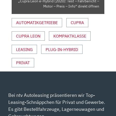
„Cupra Leon e-Hybrid (2020): Test – Fahrbericht –
MOTOR
Motor – Preis – Info“ direkt öffnen
–
PREIS
AUTOMATIKGETRIEBE
CUPRA
–
INFO“
VON
CUPRA LEON
KOMPAKTKLASSE
YOUTUBE
ANZEIGEN
LEASING
PLUG-IN-HYBRID
PRIVAT
Bei ntv Autoleasing präsentieren wir Top-
Leasing-Schnäppchen für Privat und Gewerbe.
Es gibt Bestellfahrzeuge, Lagerneuwagen und