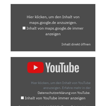
INHALT
VON
Hier klicken, um den Inhalt von
MAPS.GOOGLE.DE
maps.google.de anzuzeigen.
ANZEIGEN
Inhalt von maps.google.de immer
anzeigen
Inhalt direkt öffnen
„CUPRA
LEON
E-
HYBRID
(2020):
Hier klicken, um den Inhalt von YouTube
TEST
anzuzeigen.
Erfahre mehr in der
Datenschutzerklärung von YouTube
.
–
Inhalt von YouTube immer anzeigen
FAHRBERICHT
–