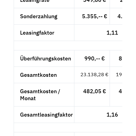
Sonderzahlung
5.355,-- €
4.500,-
Leasingfaktor
1,11
Überführungskosten
990,-- €
831,93
Gesamtkosten
23.138,28 €
19.443,
Gesamtkosten /
482,05 €
405,08
Monat
Gesamtleasingfaktor
1,16