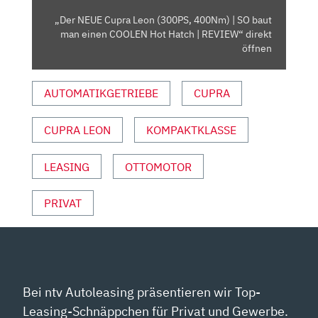
BAUT
„Der NEUE Cupra Leon (300PS, 400Nm) | SO baut
MAN
man einen COOLEN Hot Hatch | REVIEW“ direkt
EINEN
öffnen
COOLEN
HOT
AUTOMATIKGETRIEBE
CUPRA
HATCH
|
CUPRA LEON
KOMPAKTKLASSE
REVIEW“
VON
YOUTUBE
LEASING
OTTOMOTOR
ANZEIGEN
PRIVAT
Bei ntv Autoleasing präsentieren wir Top-
Leasing-Schnäppchen für Privat und Gewerbe.