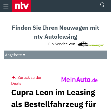
Skip
to
content
Ressorts
Sport
Finden Sie Ihren Neuwagen mit
Börse
Wetter
ntv Autoleasing
TV
Ein Service von
Video
Audio
Angebote ▾
Das Beste
Zurück zu den
Deals
Cupra Leon im Leasing
als Bestellfahrzeug für