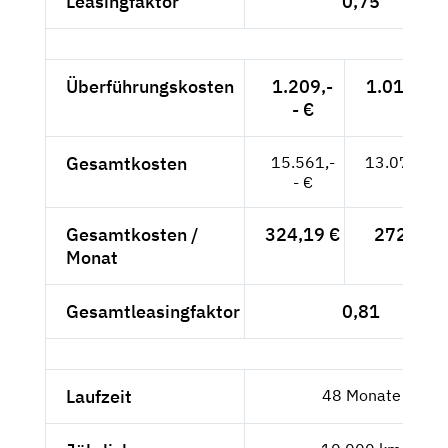
Leasingfaktor
0,75
Überführungskosten
1.209,-
1.015,97 
- €
Gesamtkosten
15.561,-
13.076,47
- €
Gesamtkosten /
324,19 €
272,43 
Monat
Gesamtleasingfaktor
0,81
Laufzeit
48 Monate