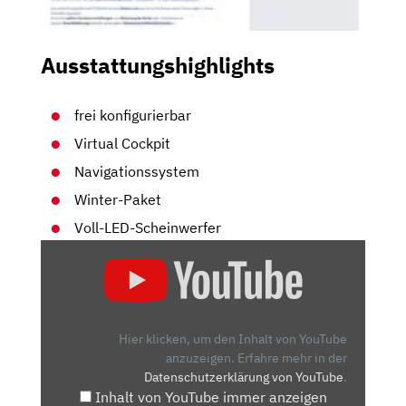
Ausstattungshighlights
frei konfigurierbar
Virtual Cockpit
Navigationssystem
Winter-Paket
Voll-LED-Scheinwerfer
„DER
NEUE
CUPRA
LEON
(300PS,
Hier klicken, um den Inhalt von YouTube
400NM)
anzuzeigen.
Erfahre mehr in der
Datenschutzerklärung von YouTube
.
|
Inhalt von YouTube immer anzeigen
SO