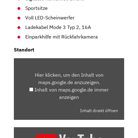
Sportsitze
Voll LED-Scheinwerfer
Ladekabel Mode 3 Typ 2, 16A
Einparkhilfe mit Rückfahrkamera
Standort
INHALT
VON
Hier klicken, um den Inhalt von
MAPS.GOOGLE.DE
maps.google.de anzuzeigen.
ANZEIGEN
Inhalt von maps.google.de immer
anzeigen
Inhalt direkt öffnen
„CUPRA
LEON