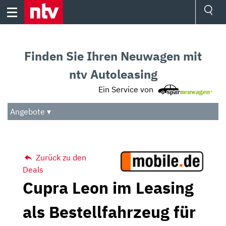
Skip
to
content
Ressorts
Sport
Finden Sie Ihren Neuwagen mit
Börse
Wetter
ntv Autoleasing
TV
Ein Service von
Video
Audio
Angebote ▾
Das Beste
Zurück zu den
Deals
Cupra Leon im Leasing
als Bestellfahrzeug für