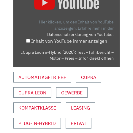
E-
HYBRID
(2020):
Hier klicken, um den Inhalt von YouTube
TEST
anzuzeigen.
Erfahre mehr in der
Datenschutzerklärung von YouTube
.
–
Inhalt von YouTube immer anzeigen
FAHRBERICHT
–
„Cupra Leon e-Hybrid (2020): Test – Fahrbericht –
MOTOR
Motor – Preis – Info“ direkt öffnen
–
PREIS
AUTOMATIKGETRIEBE
CUPRA
–
INFO“
VON
CUPRA LEON
GEWERBE
YOUTUBE
ANZEIGEN
KOMPAKTKLASSE
LEASING
PLUG-IN-HYBRID
PRIVAT