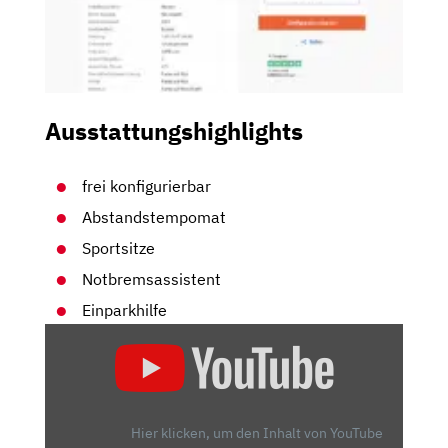
Ausstattungshighlights
frei konfigurierbar
Abstandstempomat
Sportsitze
Notbremsassistent
Einparkhilfe
„CUPRA
LEON
FACELIFT
(2023)
|
Hier klicken, um den Inhalt von YouTube