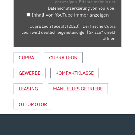
DER
anzuzeigen.
Erfahre mehr in der
Datenschutzerklärung von YouTube
.
FRISCHE
Inhalt von YouTube immer anzeigen
CUPRA
LEON
„Cupra Leon Facelift (2023) | Der frische Cupra
WIRD
Leon wird deutlich eigenständiger | Skizze“ direkt
DEUTLICH
öffnen
EIGENSTÄNDIGER
|
CUPRA
CUPRA LEON
SKIZZE“
VON
GEWERBE
KOMPAKTKLASSE
YOUTUBE
ANZEIGEN
LEASING
MANUELLES GETRIEBE
OTTOMOTOR