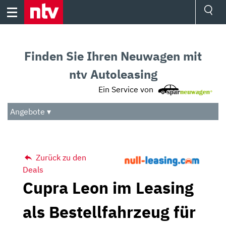
Skip
to
content
Ressorts
Sport
Finden Sie Ihren Neuwagen mit
Börse
Wetter
ntv Autoleasing
TV
Ein Service von
Video
Audio
Angebote ▾
Das Beste
Zurück zu den
Deals
Cupra Leon im Leasing
als Bestellfahrzeug für