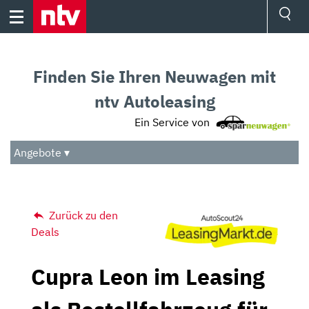
Skip
to
content
Ressorts
Sport
Finden Sie Ihren Neuwagen mit
Börse
Wetter
ntv Autoleasing
TV
Ein Service von
Video
Audio
Angebote ▾
Das Beste
Zurück zu den
Deals
Cupra Leon im Leasing