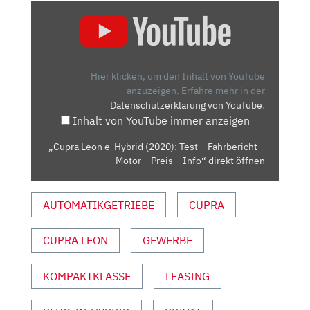
„CUPRA
LEON
E-
HYBRID
(2020):
Hier klicken, um den Inhalt von YouTube
TEST
anzuzeigen.
Erfahre mehr in der
Datenschutzerklärung von YouTube
.
–
Inhalt von YouTube immer anzeigen
FAHRBERICHT
–
„Cupra Leon e-Hybrid (2020): Test – Fahrbericht –
MOTOR
Motor – Preis – Info“ direkt öffnen
–
PREIS
AUTOMATIKGETRIEBE
CUPRA
–
INFO“
VON
CUPRA LEON
GEWERBE
YOUTUBE
ANZEIGEN
KOMPAKTKLASSE
LEASING