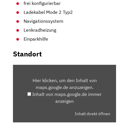
frei konfigurierbar
Ladekabel Mode 2 Typ2
Navigationssystem
Lenkradheizung
Einparkhilfe
Standort
INHALT
VON
Hier klicken, um den Inhalt von
MAPS.GOOGLE.DE
maps.google.de anzuzeigen.
ANZEIGEN
Inhalt von maps.google.de immer
anzeigen
Inhalt direkt öffnen