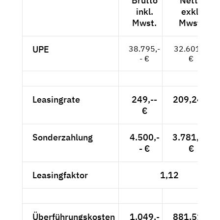
Brutto
Netto
inkl.
exkl.
Mwst.
Mwst.
UPE
38.795,-
32.601,--
- €
€
Leasingrate
249,--
209,24 €
€
Sonderzahlung
4.500,-
3.781,51
- €
€
Leasingfaktor
1,12
Überführungskosten
1.049,-
881,51 €